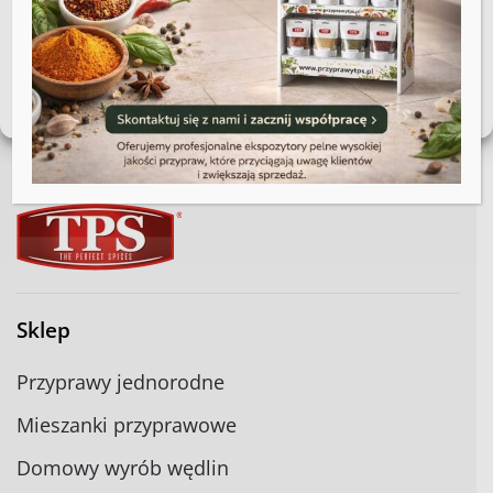
Akceptuję
100% polska firma
Wybrane składniki
Zobacz preferencje
Szybka wysyłka 48h
Wsparcie i kontakt
Polityka plików cookies
Regulamin sklepu
Sklep
Przyprawy jednorodne
Mieszanki przyprawowe
Domowy wyrób wędlin