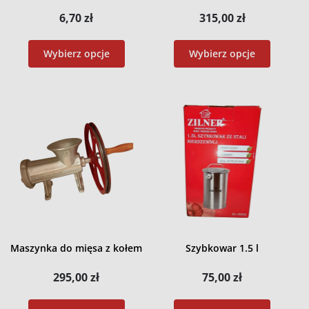
6,70
zł
315,00
zł
Wybierz opcje
Wybierz opcje
Maszynka do mięsa z kołem
Szybkowar 1.5 l
295,00
zł
75,00
zł