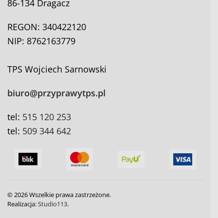
86-134 Dragacz
REGON: 340422120
NIP: 8762163779
TPS Wojciech Sarnowski
biuro@przyprawytps.pl
tel:
515 120 253
tel:
509 344 642
©
2026
Wszelkie prawa zastrzeżone.
Realizacja:
Studio113
.