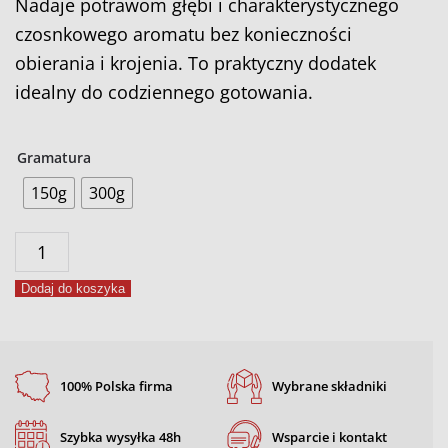
Nadaje potrawom głębi i charakterystycznego
czosnkowego aromatu bez konieczności
obierania i krojenia. To praktyczny dodatek
idealny do codziennego gotowania.
Gramatura
150g
300g
ilość
Czosnek
Dodaj do koszyka
płatki
100% Polska firma
Wybrane składniki
Szybka wysyłka 48h
Wsparcie i kontakt