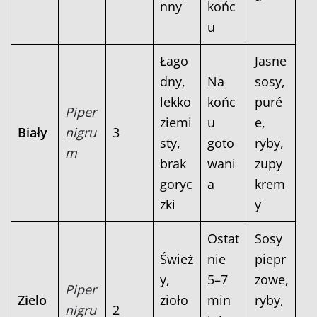
nny
końc
u
Łago
Jasne
dny,
Na
sosy,
lekko
końc
puré
Piper
ziemi
u
e,
Biały
nigru
3
sty,
goto
ryby,
m
brak
wani
zupy
goryc
a
krem
zki
y
Ostat
Sosy
Śwież
nie
piepr
y,
5–7
zowe,
Piper
Zielo
zioło
min
ryby,
nigru
2