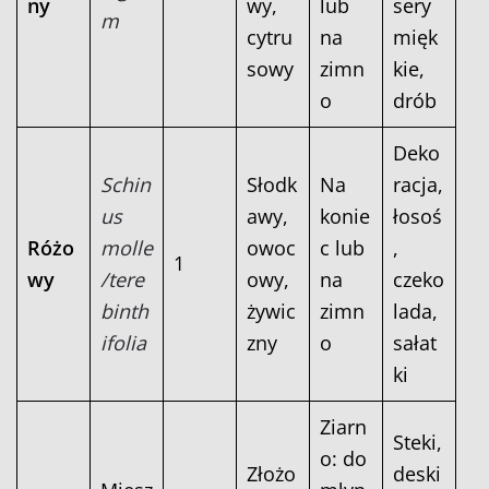
ny
wy,
lub
sery
m
cytru
na
mięk
sowy
zimn
kie,
o
drób
Deko
Schin
Słodk
Na
racja,
us
awy,
konie
łosoś
Różo
molle
owoc
c lub
,
1
wy
/tere
owy,
na
czeko
binth
żywic
zimn
lada,
ifolia
zny
o
sałat
ki
Ziarn
Steki,
o: do
Złożo
deski