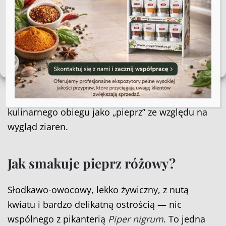
niekorzystnie wpłynąć na niektóre cechy i funkcje.
pistacji niż czarnego pieprzu. Dlatego osoby
Akceptuję
uczulone na orzechy nerkowca powinny
zachować ostrożność przy spożywaniu pieprzu
Zobacz preferencje
różowego.
Polityka plików cookies
Regulamin sklepu
To nie jest wada — to po prostu inna roślina z
innym profilem smakowym, która trafiła do
kulinarnego obiegu jako „pieprz” ze względu na
wygląd ziaren.
Jak smakuje pieprz różowy?
Słodkawo-owocowy, lekko żywiczny, z nutą
kwiatu i bardzo delikatną ostrością — nic
wspólnego z pikanterią
Piper nigrum
. To jedna