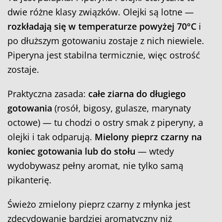
dwie różne klasy związków. Olejki są lotne —
rozkładają się w temperaturze powyżej 70°C
i
po dłuższym gotowaniu zostaje z nich niewiele.
Piperyna jest stabilna termicznie, więc ostrość
zostaje.
Praktyczna zasada:
całe ziarna do długiego
gotowania
(rosół, bigosy, gulasze, marynaty
octowe) — tu chodzi o ostry smak z piperyny, a
olejki i tak odparują.
Mielony pieprz czarny na
koniec gotowania lub do stołu
— wtedy
wydobywasz pełny aromat, nie tylko samą
pikanterię.
Świeżo zmielony pieprz czarny z młynka jest
zdecydowanie bardziej aromatyczny niż