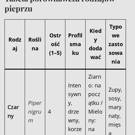
pieprzu
Typo
Kied
Ostr
Profil
we
Rodz
Rośli
y
ość
sma
zasto
aj
na
doda
(1–5)
ku
sowa
wać
nia
Ziarn
Inten
o: na
Zupy,
sywn
pocz
sosy,
Piper
y,
ątku /
Czar
mary
nigru
4
drze
Mielo
ny
naty,
m
wny,
ny:
mięs
korze
na
a