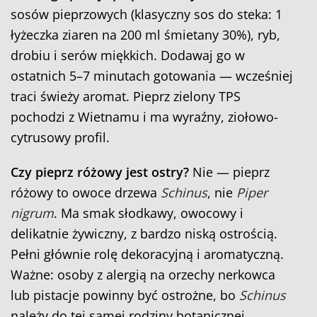
sosów pieprzowych (klasyczny sos do steka: 1
łyżeczka ziaren na 200 ml śmietany 30%), ryb,
drobiu i serów miękkich. Dodawaj go w
ostatnich 5–7 minutach gotowania — wcześniej
traci świeży aromat. Pieprz zielony TPS
pochodzi z Wietnamu i ma wyraźny, ziołowo-
cytrusowy profil.
Czy pieprz różowy jest ostry?
Nie — pieprz
różowy to owoce drzewa
Schinus
, nie
Piper
nigrum
. Ma smak słodkawy, owocowy i
delikatnie żywiczny, z bardzo niską ostrością.
Pełni głównie rolę dekoracyjną i aromatyczną.
Ważne: osoby z alergią na orzechy nerkowca
lub pistacje powinny być ostrożne, bo
Schinus
należy do tej samej rodziny botanicznej.