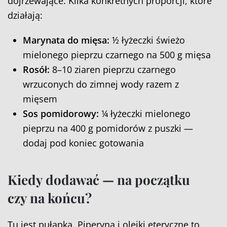
dojrzewające. Kilka konkretnych proporcji, które
działają:
Marynata do mięsa:
½ łyżeczki świeżo
mielonego pieprzu czarnego na 500 g mięsa
Rosół:
8–10 ziaren pieprzu czarnego
wrzuconych do zimnej wody razem z
mięsem
Sos pomidorowy:
¼ łyżeczki mielonego
pieprzu na 400 g pomidorów z puszki —
dodaj pod koniec gotowania
Kiedy dodawać — na początku
czy na końcu?
Tu jest pułapka. Piperyna i olejki eteryczne to