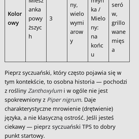
Miesz
młyn
ny,
seró
anka
ka /
Kolor
wielo
w,
powy
3
Mielo
owy
wymi
grillo
ższyc
ny:
arow
wane
h
na
y
mięs
końc
a
u
Pieprz syczuański, który często pojawia się w
tym kontekście, to osobna historia — pochodzi
z rośliny
Zanthoxylum
i w ogóle nie jest
spokrewniony z
Piper nigrum
. Daje
charakterystyczne mrowienie (drętwienie)
języka, a nie klasyczną ostrość. Jeśli jesteś
ciekawy —
pieprz syczuański TPS
to dobry
punkt startowy.