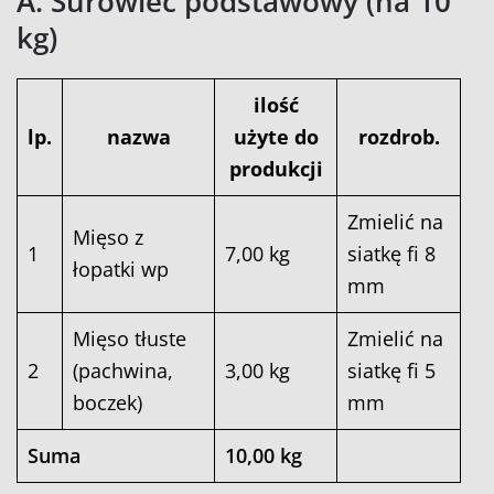
A. Surowiec podstawowy (na 10
kg)
ilość
lp.
nazwa
użyte do
rozdrob.
produkcji
Zmielić na
Mięso z
1
7,00 kg
siatkę fi 8
łopatki wp
mm
Mięso tłuste
Zmielić na
2
(pachwina,
3,00 kg
siatkę fi 5
boczek)
mm
Suma
10,00 kg