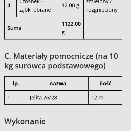
Czosnek –
zmielony /
4
12,00 g
ząbki obrane
rozgnieciony
1122,00
Suma
g
C. Materiały pomocnicze (na 10
kg surowca podstawowego)
lp.
nazwa
ilość
1
Jelita 26/28
12 m
Wykonanie