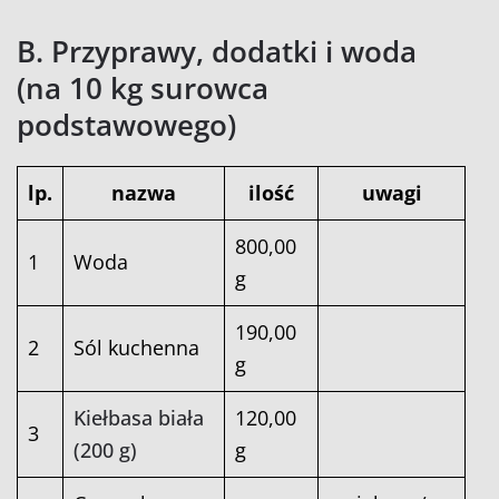
B. Przyprawy, dodatki i woda
(na 10 kg surowca
podstawowego)
lp.
nazwa
ilość
uwagi
800,00
1
Woda
g
190,00
2
Sól kuchenna
g
Kiełbasa biała
120,00
3
(200 g)
g