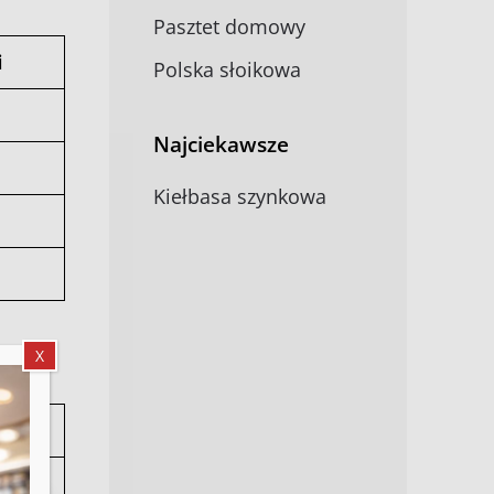
Pasztet domowy
i
Polska słoikowa
Najciekawsze
Kiełbasa szynkowa
X
ć