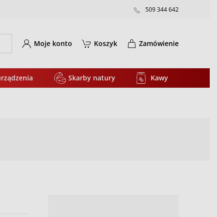
509 344 642
Moje konto
Koszyk
Zamówienie
urządzenia
Skarby natury
Kawy