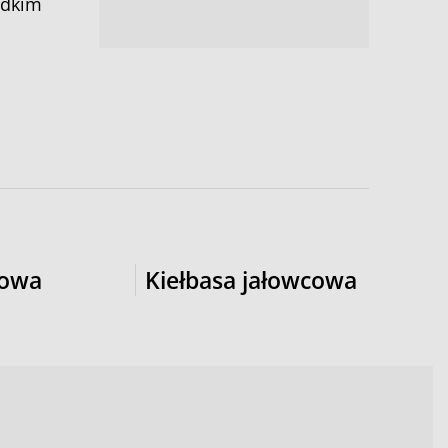
adkim
rowa
Kiełbasa jałowcowa