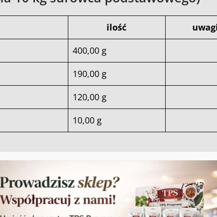
ilość
uwag
400,00 g
190,00 g
120,00 g
10,00 g
10 kg surowca podstawowego)
nazwa
iloś
6 m