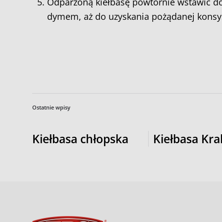
Odparzoną kiełbasę powtórnie wstawić do
dymem, aż do uzyskania pożądanej konsys
Ostatnie wpisy
Kiełbasa chłopska
Kiełbasa Kr