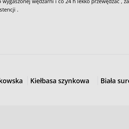
 wygaszonej wędzarni i co 24 h lekko przewędzać , ż
tencji .
akowska
Kiełbasa szynkowa
Biała su