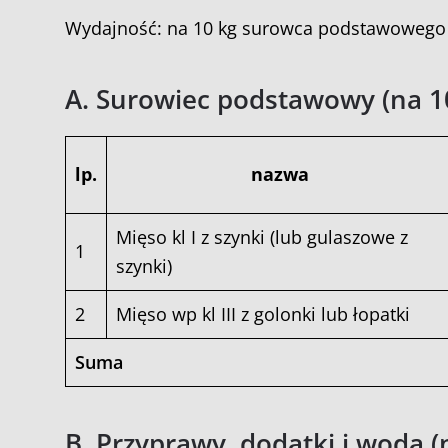
Wydajność: na 10 kg surowca podstawowego
A. Surowiec podstawowy (na 1
lp.
nazwa
Mięso kl I z szynki (lub gulaszowe z
1
szynki)
2
Mięso wp kl III z golonki lub łopatki
Suma
B. Przyprawy, dodatki i woda