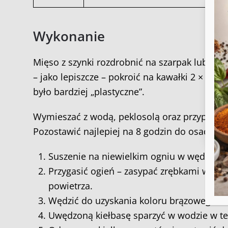
Wykonanie
Aby
do 
tec
Mięso z szynki rozdrobnić na szarpak lub pok
prz
wyc
– jako lepiszcze – pokroić na kawałki 2 × 3 
było bardziej „plastyczne”.
Wymieszać z wodą, peklosolą oraz przyprawam
Pozostawić najlepiej na 8 godzin do osadzan
Suszenie na niewielkim ogniu w wędzarni 
Przygasić ogień – zasypać zrębkami wedz
powietrza.
Wędzić do uzyskania koloru brązowego. 60-
Uwędzoną kiełbasę sparzyć w wodzie w tep