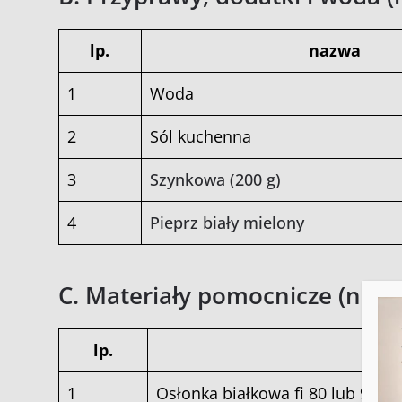
lp.
nazwa
1
Woda
2
Sól kuchenna
3
Szynkowa (200 g)
4
Pieprz biały mielony
C. Materiały pomocnicze (na 
lp.
1
Osłonka białkowa fi 80 lub 90