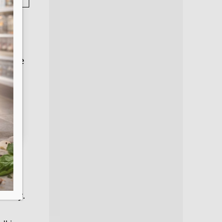
e,
te
gniste
, aby
kowe.
blady.