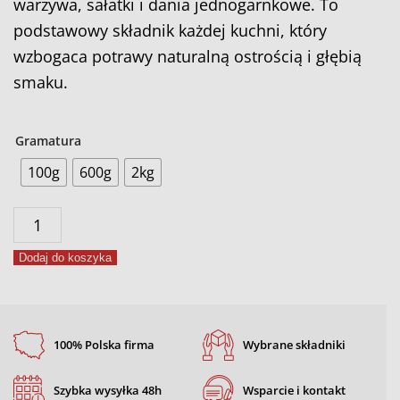
warzywa, sałatki i dania jednogarnkowe. To
podstawowy składnik każdej kuchni, który
wzbogaca potrawy naturalną ostrością i głębią
smaku.
Gramatura
100g
600g
2kg
ilość
Pieprz
Dodaj do koszyka
czarny
mielony
100% Polska firma
Wybrane składniki
Szybka wysyłka 48h
Wsparcie i kontakt