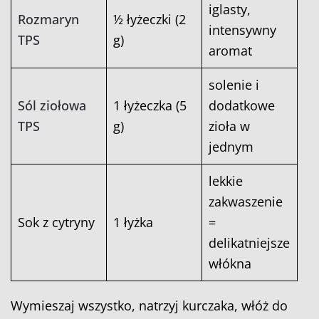
iglasty,
Rozmaryn
½ łyżeczki (2
intensywny
TPS
g)
aromat
solenie i
Sól ziołowa
1 łyżeczka (5
dodatkowe
TPS
g)
zioła w
jednym
lekkie
zakwaszenie
Sok z cytryny
1 łyżka
=
delikatniejsze
włókna
Wymieszaj wszystko, natrzyj kurczaka, włóż do