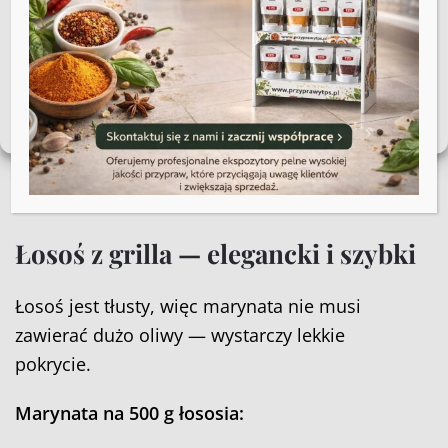
niekorzystnie wpłynąć na niektóre cechy i funkcje.
Białko rybie denaturuje znacznie szybciej niż
białko wieprzowiny lub drobiu. Kwas w
Akceptuję
marynacie (sok z cytryny, ocet) dosłownie
Zobacz preferencje
„gotuje” wierzchnią warstwę ryby — po 45
minutach marynowania łosoś ma teksturę
Polityka plików cookies
Regulamin sklepu
częściowo ugotowanego. Dlatego
czas
marynowania ryby = 20–40 minut
, nie godziny.
Łosoś z grilla — elegancki i szybki
Łosoś jest tłusty, więc marynata nie musi
zawierać dużo oliwy — wystarczy lekkie
pokrycie.
Marynata na 500 g łososia: