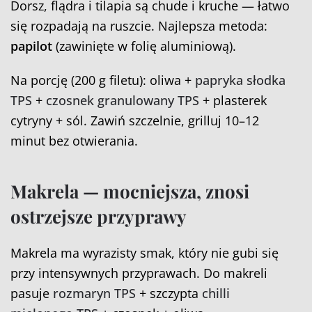
Dorsz, flądra i tilapia są chude i kruche — łatwo
się rozpadają na ruszcie. Najlepsza metoda:
papilot
(zawinięte w folię aluminiową).
Na porcję (200 g filetu): oliwa +
papryka słodka
TPS
+
czosnek granulowany TPS
+ plasterek
cytryny + sól. Zawiń szczelnie, grilluj 10–12
minut bez otwierania.
Makrela — mocniejsza, znosi
ostrzejsze przyprawy
Makrela ma wyrazisty smak, który nie gubi się
przy intensywnych przyprawach. Do makreli
pasuje
rozmaryn TPS
+ szczypta
chilli