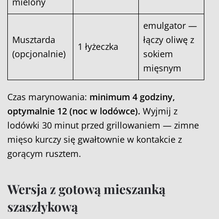
mielony
emulgator —
Musztarda
łączy oliwę z
1 łyżeczka
(opcjonalnie)
sokiem
mięsnym
Czas marynowania:
minimum 4 godziny,
optymalnie 12 (noc w lodówce).
Wyjmij z
lodówki 30 minut przed grillowaniem — zimne
mięso kurczy się gwałtownie w kontakcie z
gorącym rusztem.
Wersja z gotową mieszanką
szaszłykową