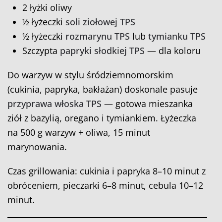
2 łyżki oliwy
½ łyżeczki
soli ziołowej TPS
½ łyżeczki
rozmarynu TPS
lub
tymianku TPS
Szczypta
papryki słodkiej TPS
— dla koloru
Do warzyw w stylu śródziemnomorskim
(cukinia, papryka, bakłażan) doskonale pasuje
przyprawa włoska TPS
— gotowa mieszanka
ziół z bazylią, oregano i tymiankiem. Łyżeczka
na 500 g warzyw + oliwa, 15 minut
marynowania.
Czas grillowania: cukinia i papryka 8–10 minut z
obróceniem, pieczarki 6–8 minut, cebula 10–12
minut.