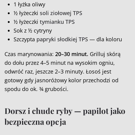
1 łyżka oliwy
½ łyżeczki
soli ziołowej TPS
½ łyżeczki
tymianku TPS
Sok z ½ cytryny
Szczypta
papryki słodkiej TPS
— dla koloru
Czas marynowania:
20–30 minut.
Grilluj skórą
do dołu przez 4–5 minut na wysokim ogniu,
odwróć raz, jeszcze 2–3 minuty. Łosoś jest
gotowy gdy jasnoróżowy kolor przechodzi od
spodu do ok. ¾ grubości.
Dorsz i chude ryby — papilot jako
bezpieczna opcja