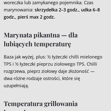
woreczka lub zamykanego pojemnika. Czas
marynowania:
skrzydełka 2–3 godz., udka 6–8
godz., pierś max 2 godz.
Marynata pikantna — dla
lubiących temperaturę
Baza jak wyżej, plus: ½ łyżeczki
chilli mielonego
TPS
i ½ łyżeczki
pieprzu ziołowego TPS
. Chilli
rozgrzewa, pieprz ziołowy daje złożoność —
dwa różne rodzaje ostrości, które się
uzupełniają.
Temperatura grillowania