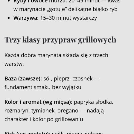
Ryby i owoce morza:
20–45 minut — kwas
w marynacie „gotuje” delikatne białko ryb
Warzywa:
15–30 minut wystarczy
Trzy klasy przypraw grillowych
Każda dobra marynata składa się z trzech
warstw:
Baza (zawsze):
sól, pieprz, czosnek —
fundament smaku bez wyjątku
Kolor i aromat (wg mięsa):
papryka słodka,
rozmaryn, tymianek, oregano — nadają
charakter i kolor po grillowaniu
Kick (wg apetytu):
chilli, pieprz ziołowy,