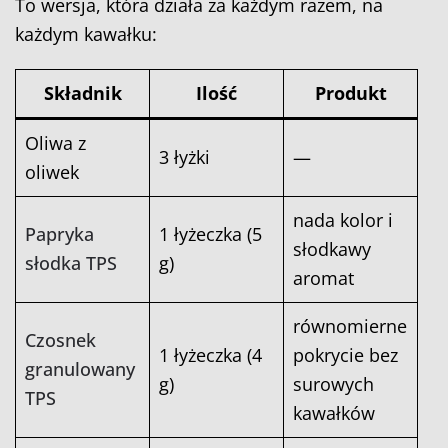
To wersja, która działa za każdym razem, na
każdym kawałku:
Składnik
Ilość
Produkt
Oliwa z
3 łyżki
—
oliwek
nada kolor i
Papryka
1 łyżeczka (5
słodkawy
słodka TPS
g)
aromat
równomierne
Czosnek
1 łyżeczka (4
pokrycie bez
granulowany
g)
surowych
TPS
kawałków