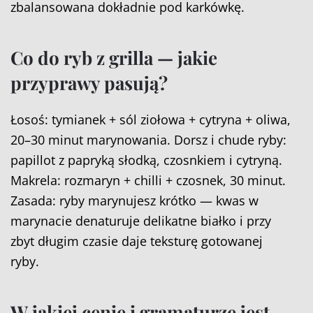
zbalansowana dokładnie pod karkówkę.
Co do ryb z grilla — jakie
przyprawy pasują?
Łosoś: tymianek + sól ziołowa + cytryna + oliwa,
20–30 minut marynowania. Dorsz i chude ryby:
papillot z papryką słodką, czosnkiem i cytryną.
Makrela: rozmaryn + chilli + czosnek, 30 minut.
Zasada: ryby marynujesz krótko — kwas w
marynacie denaturuje delikatne białko i przy
zbyt długim czasie daje teksturę gotowanej
ryby.
W jakiej cenie i gramaturze jest