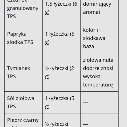
1,5 łyżeczki (6
dominujący
granulowany
g)
aromat
TPS
kolor i
Papryka
1 łyżeczka (5
słodkawa
słodka TPS
g)
baza
ziołowa nuta,
Tymianek
½ łyżeczki (2
dobrze znosi
TPS
g)
wysoką
temperaturę
Sól ziołowa
1 łyżeczka (5
—
TPS
g)
Pieprz czarny
½ łyżeczki
—