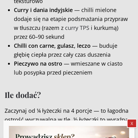
teksturowo
Curry i dania indyjskie
— chilli mielone
dodaje się na etapie podsmażania przypraw
w tłuszczu (razem z
curry TPS
i kurkumą)
przez 60–90 sekund
Chilli con carne, gulasz, leczo
— buduje
głębię ciepła przez cały czas duszenia
Pieczywo na ostro
— wmieszane w ciasto
lub posypka przed pieczeniem
Ile dodać?
Zaczynaj od ¼ łyżeczki na 4 porcje — to łagodna
ostrość wyczuwalna w tle. ½ łyżeczki to wyraźna
X
pikantność. 1 łyżeczka i więcej — dla
miłośników intensywnych doznań. Chilli