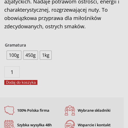
azjatyckich. Nadaje potrawom ostrości, energii i
charakterystycznej, rozgrzewającej nuty. To
obowiązkowa przyprawa dla miłośników
zdecydowanych, ostrych smaków.
Gramatura
100g
450g
1kg
ilość
Chilli
Dodaj do koszyka
mielone
100% Polska firma
Wybrane składniki
Szybka wysyłka 48h
Wsparcie i kontakt