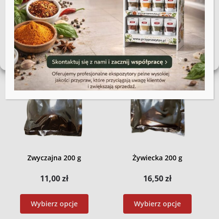
Akceptuję
Wybierz opcje
Wybierz opcje
Zobacz preferencje
Polityka plików cookies
Regulamin sklepu
Zwyczajna 200 g
Żywiecka 200 g
11,00
zł
16,50
zł
Wybierz opcje
Wybierz opcje