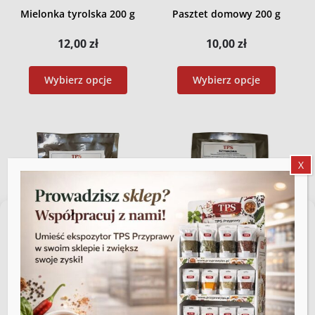
Mielonka tyrolska 200 g
Pasztet domowy 200 g
12,00
zł
10,00
zł
Wybierz opcje
Wybierz opcje
X
Zarządzaj zgodą
Aby zapewnić jak najlepsze wrażenia, korzystamy z technologii, takich jak
pliki cookie, do przechowywania i/lub uzyskiwania dostępu do informacji o
urządzeniu. Zgoda na te technologie pozwoli nam przetwarzać dane,
Salceson 200 g
Szynkowa 200 g
takie jak zachowanie podczas przeglądania lub unikalne identyfikatory na
tej stronie. Brak wyrażenia zgody lub wycofanie zgody może
16,50
zł
16,50
zł
niekorzystnie wpłynąć na niektóre cechy i funkcje.