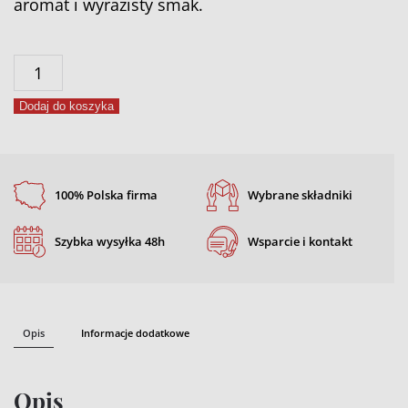
aromat i wyrazisty smak.
ilość
Jałowcowa
Dodaj do koszyka
200
g
100% Polska firma
Wybrane składniki
Szybka wysyłka 48h
Wsparcie i kontakt
Opis
Informacje dodatkowe
Opis