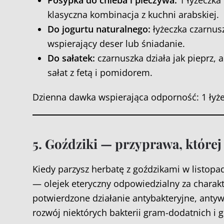
Posypka do chleba i pieczywa:
1 łyżeczka
klasyczna kombinacja z kuchni arabskiej.
Do jogurtu naturalnego:
łyżeczka czarnusz
wspierający deser lub śniadanie.
Do sałatek:
czarnuszka działa jak pieprz,
sałat z fetą i pomidorem.
Dzienna dawka wspierająca odporność: 1 łyżec
5. Goździki — przyprawa, które
Kiedy parzysz herbatę z goździkami w listopad
— olejek eteryczny odpowiedzialny za charak
potwierdzone działanie antybakteryjne, anty
rozwój niektórych bakterii gram-dodatnich 