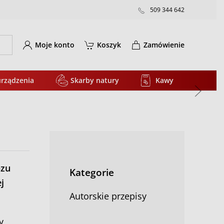
509 344 642
Moje konto
Koszyk
Zamówienie
urządzenia
Skarby natury
Kawy
 ziół i przypraw, które warto jeść jesienią
bzu
Kategorie
j
Autorskie przepisy
y