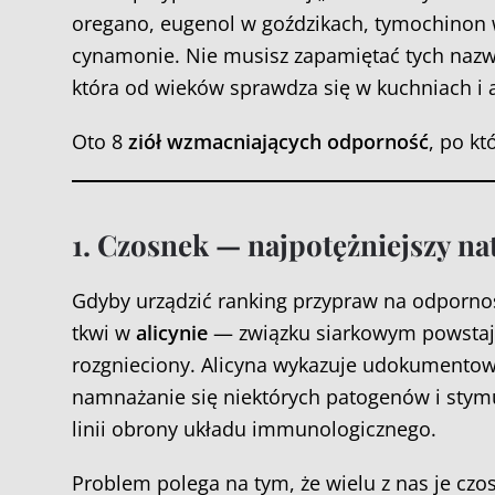
oregano, eugenol w goździkach, tymochinon
cynamonie. Nie musisz zapamiętać tych nazw. 
która od wieków sprawdza się w kuchniach i 
Oto 8
ziół wzmacniających odporność
, po kt
1. Czosnek — najpotężniejszy na
Gdyby urządzić ranking przypraw na odporność
tkwi w
alicynie
— związku siarkowym powstają
rozgnieciony. Alicyna wykazuje udokumentow
namnażanie się niektórych patogenów i stymul
linii obrony układu immunologicznego.
Problem polega na tym, że wielu z nas je czos