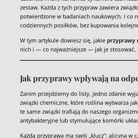
zestaw. Każda z tych przypraw zawiera związk
potwierdzone w badaniach naukowych. I co r
codziennych posiłków, bez kupowania kolejn
W tym artykule dowiesz się, jakie
przyprawy 
nich i — co najważniejsze — jak je stosować, 
Jak przyprawy wpływają na odp
Zanim przejdziemy do listy, jedno zdanie wyja
związki chemiczne, które roślina wytwarza ja
te same związki trafiają do naszego organizmu
antybakteryjne lub stymulujące komórki ukł
Każda przyprawa ma swój „klucz”: alicyna w c