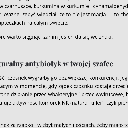
 w czarnuszce, kurkumina w kurkumie i cynamaldehy
Ważne, żebyś wiedział, że to nie jest magia — to ch
apteczkach na całym świecie.
óre warto sięgnąć, zanim jesień da się we znaki.
turalny antybiotyk w twojej szafce
, czosnek wygrałby go bez większej konkurencji. Jego
cym w momencie, gdy ząbek czosnku zostaje przecię
ane działanie przeciwbakteryjne i przeciwwirusowe,
uje aktywność komórek NK (natural killer), czyli pie
nek za rzadko i w zbyt małych ilościach, żeby miało t