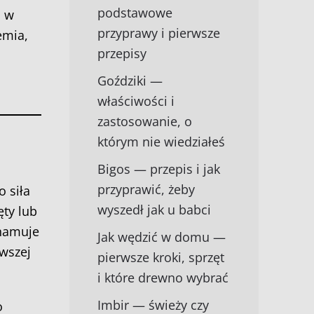
podstawowe
d w
przyprawy i pierwsze
emia,
przepisy
Goździki —
właściwości i
zastosowanie, o
którym nie wiedziałeś
Bigos — przepis i jak
przyprawić, żeby
 siła
wyszedł jak u babci
ty lub
 hamuje
Jak wędzić w domu —
rwszej
pierwsze kroki, sprzęt
i które drewno wybrać
Imbir — świeży czy
o