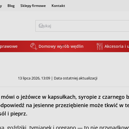
y
Blog
Sklepy firmowe
Kontakt
yprawowe
Domowy wyrób wędlin
Akcesoria i 
Przyprawy na odporność — 8
13 lipca 2026, 13:09 | Data ostatniej aktualizacji
mówi o jeżówce w kapsułkach, syropie z czarnego 
dpowiedź na jesienne przeziębienie może tkwić w te
ól i pieprz.
a, goździki, tymianek i oregano — to nie przypadkow