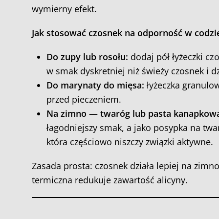
wymierny efekt.
Jak stosować czosnek na odporność w codzie
Do zupy lub rosołu:
dodaj pół łyżeczki
cz
w smak dyskretniej niż świeży czosnek i d
Do marynaty do mięsa:
łyżeczka granulo
przed pieczeniem.
Na zimno — twaróg lub pasta kanapkowa
łagodniejszy smak, a jako posypka na twa
która częściowo niszczy związki aktywne.
Zasada prosta: czosnek działa lepiej na zim
termiczna redukuje zawartość alicyny.