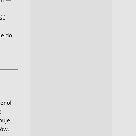
em —
ść
je do
enol
e
muje
sów.