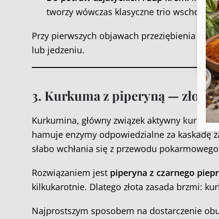
wyc
tworzy wówczas klasyczne trio wschodniej
Przy pierwszych objawach przeziębienia warto
lub jedzeniu.
3. Kurkuma z piperyną — złote
Kurkumina, główny związek aktywny
kurkumy
hamuje enzymy odpowiedzialne za kaskadę z
słabo wchłania się z przewodu pokarmowego
Rozwiązaniem jest
piperyna z czarnego piep
kilkukarotnie. Dlatego złota zasada brzmi: k
Najprostszym sposobem na dostarczenie obu 