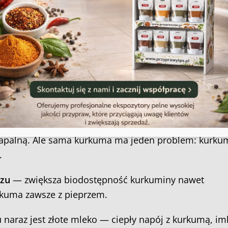
ofanie zgody może niekorzystnie wpłynąć na niektóre cechy i funkcje.
 kuchni, które jednocześnie wspiera odporność.
Akceptuję
Zobacz preferencje
 zwiększyć dawkę do ½ łyżeczki 2–3 razy dziennie w 
Polityka plików cookies
Regulamin sklepu
 duo dla układu immunologicznego
 TPS
, działa przeciwzapalnie na poziomie komórko
apalną. Ale sama kurkuma ma jeden problem: kurku
.
rzu
— zwiększa biodostępność kurkuminy nawet
urkuma zawsze z pieprzem.
naraz jest złote mleko — ciepły napój z kurkumą, im