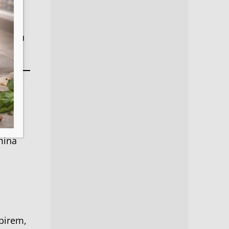
napoju
wym —
mina
birem,