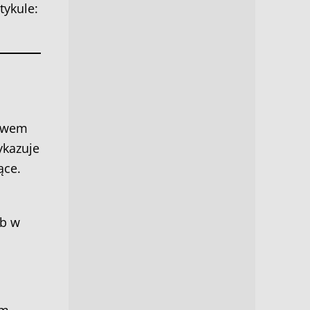
tykule:
stwem
kazuje
ące.
ub w