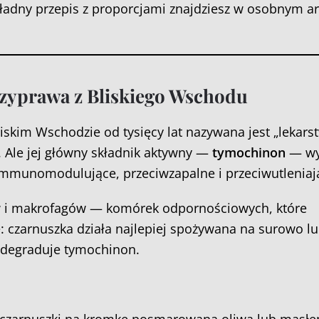
adny przepis z proporcjami znajdziesz w osobnym ar
zyprawa z Bliskiego Wschodu
iskim Wschodzie od tysięcy lat nazywana jest „lekar
. Ale jej główny składnik aktywny —
tymochinon
— wy
 immunomodulujące, przeciwzapalne i przeciwutleniaj
w i makrofagów — komórek odpornościowych, które
e: czarnuszka działa najlepiej spożywana na surowo l
 degraduje tymochinon.