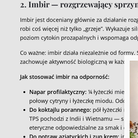
2. Imbir — rozgrzewający sprzy
Imbir jest doceniany głównie za działanie roz
robi coś więcej niż tylko „grzeje”. Wykazuje s
poziom cytokin prozapalnych i wspomaga od
Co ważne: imbir działa niezależnie od formy. 
zachowuje aktywność biologiczną w każdym z
Jak stosować imbir na odporność:
Napar profilaktyczny:
¼ łyżeczki
mieloneg
połowy cytryny i łyżeczkę miodu. Odczekaj
Do koktajlu porannego:
pół łyżeczki miel
TPS pochodzi z Indii i Wietnamu — surowi
Aby
do 
eteryczne odpowiedzialne za smak i działa
tec
Do potraw azjatyckich i zup krem:
imbir 
prz