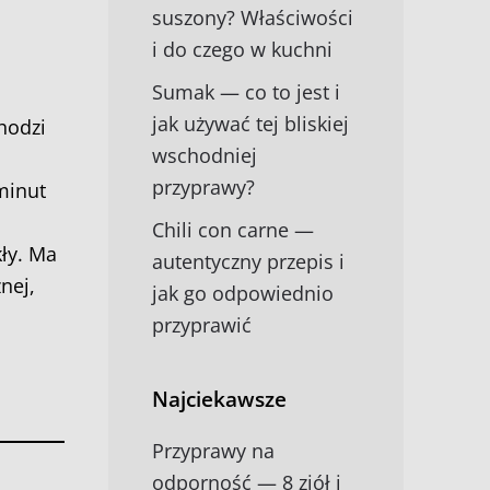
suszony? Właściwości
i do czego w kuchni
Sumak — co to jest i
jak używać tej bliskiej
hodzi
wschodniej
przyprawy?
minut
Chili con carne —
kły. Ma
autentyczny przepis i
nej,
jak go odpowiednio
przyprawić
Najciekawsze
Przyprawy na
odporność — 8 ziół i