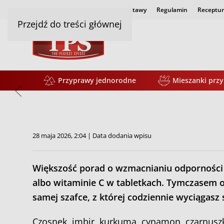
Strona główna
Czas i koszty dostawy
Regulamin
Receptur
Przejdź do treści głównej
Przyprawy jednorodne
Mieszanki prz
28 maja 2026, 2:04 | Data dodania wpisu
Większość porad o wzmacnianiu odporności 
albo witaminie C w tabletkach. Tymczasem o
samej szafce, z której codziennie wyciągasz s
Czosnek, imbir, kurkuma, cynamon, czarnuszk