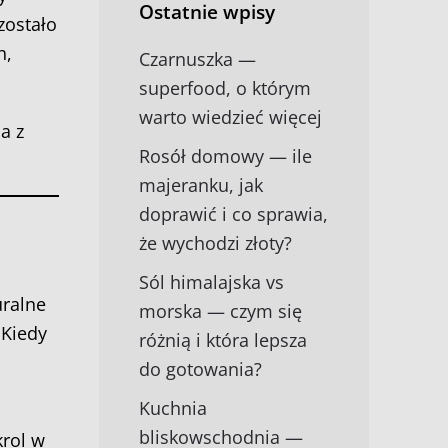
Ostatnie wpisy
zostało
h,
Czarnuszka —
superfood, o którym
warto wiedzieć więcej
a z
Rosół domowy — ile
majeranku, jak
doprawić i co sprawia,
że wychodzi złoty?
Sól himalajska vs
uralne
morska — czym się
 Kiedy
różnią i która lepsza
do gotowania?
Kuchnia
bliskowschodnia —
krol w