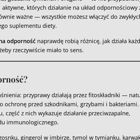
i aktywne, których działanie na układ odpornościowy 
ównie ważne — wszystkie możesz włączyć do zwykłyc
ego suplementu diety.
na odporność
naprawdę robią różnicę, jak działa każd
żeby rzeczywiście miało to sens.
orność?
śnienia: przyprawy działają przez fitoskładniki — nat
ko ochronę przed szkodnikami, grzybami i bakteriami.
, część z nich wykazuje działanie przeciwzapalne,
adu immunologicznego.
zosnku, gingerol w imbirze, tymol w tymianku, karwa