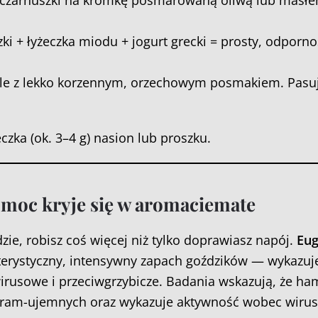
 czarnuszki na kromkę posmarowaną oliwą lub masł
ki + łyżeczka miodu + jogurt grecki = prosty, odporno
 ale z lekko korzennym, orzechowym posmakiem. Pasu
zka (ok. 3–4 g) nasion lub proszku.
j moc kryje się w aromaciemate
zie, robisz coś więcej niż tylko doprawiasz napój.
Eug
terystyczny, intensywny zapach goździków — wykazuj
wirusowe i przeciwgrzybicze. Badania wskazują, że ha
i gram-ujemnych oraz wykazuje aktywność wobec wiru