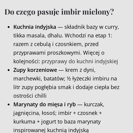
Do czego pasuje imbir mielony?
Kuchnia indyjska
— składnik bazy w curry,
tikka masala, dhalu. Wchodzi na etap 1:
razem z cebulą i czosnkiem, przed
przyprawami proszkowymi. Więcej o
kolejności:
przyprawy do kuchni indyjskiej
Zupy korzeniowe
— krem z dyni,
marchewki, batatów; ½ łyżeczki imbiru na
litr zupy pogłębia smak i dodaje ciepła bez
ostrości chilli
Marynaty do mięsa i ryb
— kurczak,
jagnięcina, łosoś; imbir + czosnek +
kurkuma + jogurt to baza marynaty
inspirowanej kuchnią indyjską