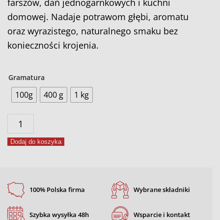
farszów, dań jednogarnkowych i kuchni
domowej. Nadaje potrawom głębi, aromatu
oraz wyrazistego, naturalnego smaku bez
konieczności krojenia.
Gramatura
100g
400 g
1 kg
ilość
Cebula
Dodaj do koszyka
granulowana
100% Polska firma
Wybrane składniki
Szybka wysyłka 48h
Wsparcie i kontakt