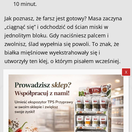
10 minut.
Jak poznasz, że farsz jest gotowy? Masa zaczyna
„ciągnąć się” i odchodzić od ścian miski w
jednolitym bloku. Gdy naciśniesz palcem i
zwolnisz, ślad wypełnia się powoli. To znak, że
białka mięśniowe wyekstrahowały się i
utworzyły ten klej, o którym pisałem wcześniej.
X
Próbka smakowa — konieczna
Zarządzaj zgodą
Przed nadziewaniem uformuj małe kotlecik z
farszu i usmaż go na patelni bez tłuszczu.
Aby zapewnić jak najlepsze wrażenia, korzystamy z technologii, takich jak
pliki cookie, do przechowywania i/lub uzyskiwania dostępu do informacji o
Spróbuj. To jedyna okazja, żeby skorygować
urządzeniu. Zgoda na te technologie pozwoli nam przetwarzać dane,
takie jak zachowanie podczas przeglądania lub unikalne identyfikatory na
ilość soli i przypraw, zanim zmieszczą się w
tej stronie. Brak wyrażenia zgody lub wycofanie zgody może