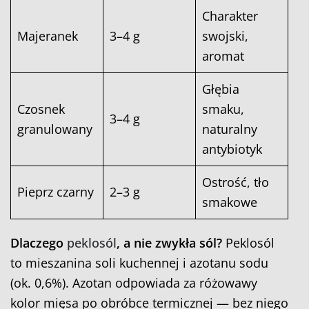
Charakter
Majeranek
3–4 g
swojski,
aromat
Głębia
Czosnek
smaku,
3–4 g
granulowany
naturalny
antybiotyk
Ostrość, tło
Pieprz czarny
2–3 g
smakowe
Dlaczego
peklosól
, a nie zwykła sól?
Peklosól
to mieszanina soli kuchennej i azotanu sodu
(ok. 0,6%). Azotan odpowiada za różowawy
kolor mięsa po obróbce termicznej — bez niego