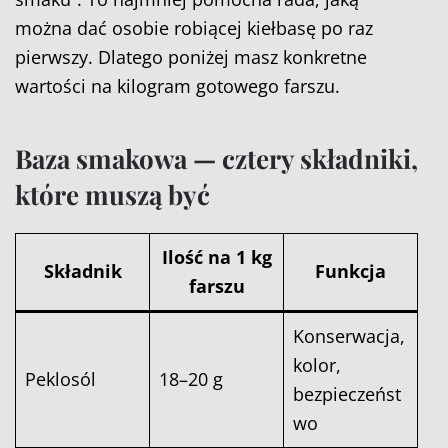
można dać osobie robiącej kiełbasę po raz
pierwszy. Dlatego poniżej masz konkretne
wartości na kilogram gotowego farszu.
Baza smakowa — cztery składniki,
które muszą być
Ilość na 1 kg
Składnik
Funkcja
farszu
Konserwacja,
kolor,
Peklosól
18–20 g
bezpieczeńst
wo