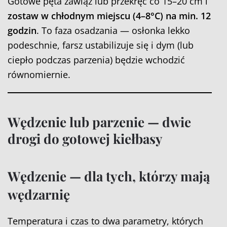
Gotowe pęta zawiąż lub przekręć co 15–20 cm i
zostaw w chłodnym miejscu (4–8°C) na min. 12
godzin
. To faza osadzania — osłonka lekko
podeschnie, farsz ustabilizuje się i dym (lub
ciepło podczas parzenia) będzie wchodzić
równomiernie.
Wędzenie lub parzenie — dwie
drogi do gotowej kiełbasy
Wędzenie — dla tych, którzy mają
wędzarnię
Temperatura i czas to dwa parametry, których