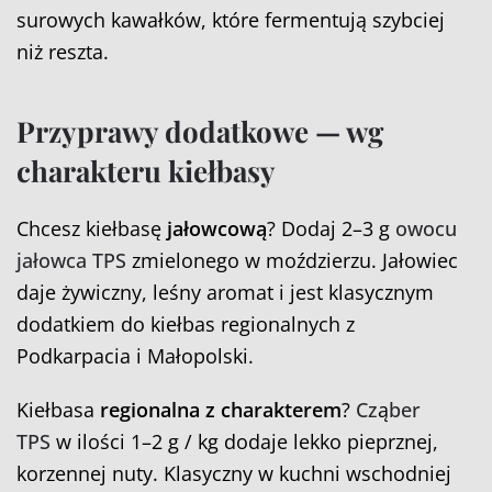
surowych kawałków, które fermentują szybciej
niż reszta.
Przyprawy dodatkowe — wg
charakteru kiełbasy
Chcesz kiełbasę
jałowcową
? Dodaj 2–3 g
owocu
jałowca TPS
zmielonego w moździerzu. Jałowiec
daje żywiczny, leśny aromat i jest klasycznym
dodatkiem do kiełbas regionalnych z
Podkarpacia i Małopolski.
Kiełbasa
regionalna z charakterem
?
Cz
ą
ber
TPS
w ilości 1–2 g / kg dodaje lekko pieprznej,
korzennej nuty. Klasyczny w kuchni wschodniej