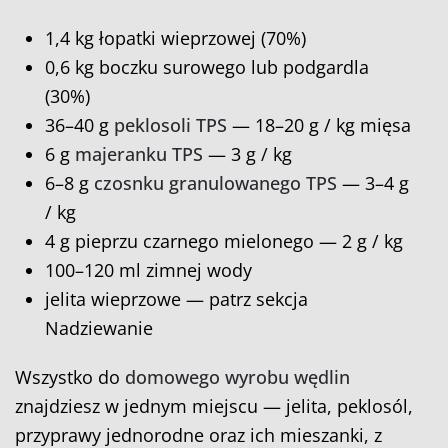
1,4 kg łopatki wieprzowej (70%)
0,6 kg boczku surowego lub podgardla
(30%)
36–40 g
peklosoli TPS
— 18–20 g / kg mięsa
6 g
majeranku TPS
— 3 g / kg
6–8 g
czosnku granulowanego TPS
— 3–4 g
/ kg
4 g pieprzu czarnego mielonego — 2 g / kg
100–120 ml zimnej wody
jelita wieprzowe — patrz sekcja
Nadziewanie
Wszystko do
domowego wyrobu wędlin
znajdziesz w jednym miejscu — jelita, peklosól,
przyprawy jednorodne oraz ich mieszanki, z