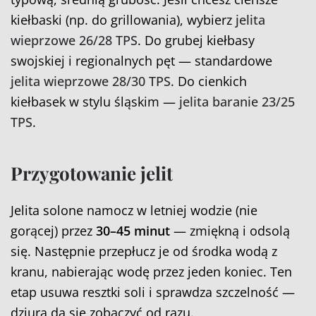
kiełbaski (np. do grillowania), wybierz
jelita
wieprzowe 26/28 TPS
. Do grubej kiełbasy
swojskiej i regionalnych pęt — standardowe
jelita wieprzowe 28/30 TPS
. Do cienkich
kiełbasek w stylu śląskim —
jelita baranie 23/25
TPS
.
Przygotowanie jelit
Jelita solone namocz w letniej wodzie (nie
gorącej) przez
30–45 minut
— zmiękną i odsolą
się. Następnie przepłucz je od środka wodą z
kranu, nabierając wodę przez jeden koniec. Ten
etap usuwa resztki soli i sprawdza szczelność —
dziura da się zobaczyć od razu.