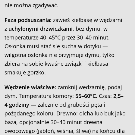
nie można zgadywać.
Faza podsuszania:
zawieś kiełbasę w wędzarni
z
uchylonymi drzwiczkami
, bez dymu, w
temperaturze 40–45°C przez 30–40 minut.
Osłonka musi stać się sucha w dotyku —
wilgotna osłonka nie przyjmuje dymu, tylko
zbiera na sobie kwaśne związki i kiełbasa
smakuje gorzko.
Wędzenie właściwe:
zamknij wędzarnię, podaj
dym. Temperatura komory:
55–60°C
. Czas:
2,5–
4 godziny
— zależnie od grubości pęta i
pożądanego koloru. Drewno: olcha lub buk jako
baza, opcjonalnie 30–40 minut drewna
owocowego (jabłoń, wiśnia, śliwa) na końcu dla