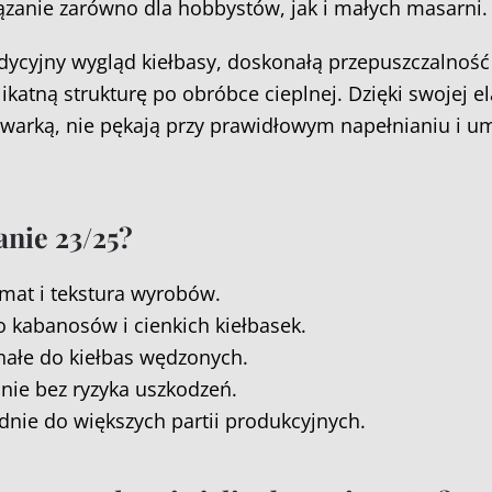
ązanie zarówno dla hobbystów, jak i małych masarni.
dycyjny wygląd kiełbasy, doskonałą przepuszczalnoś
katną strukturę po obróbce cieplnej. Dzięki swojej e
ewarką, nie pękają przy prawidłowym napełnianiu i um
anie 23/25?
mat i tekstura wyrobów.
o kabanosów i cienkich kiełbasek.
ałe do kiełbas wędzonych.
nie bez ryzyka uszkodzeń.
nie do większych partii produkcyjnych.