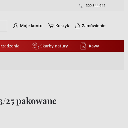
509 344 642
Moje konto
Koszyk
Zamówienie
urządzenia
Skarby natury
Kawy
 23/25 pakowane