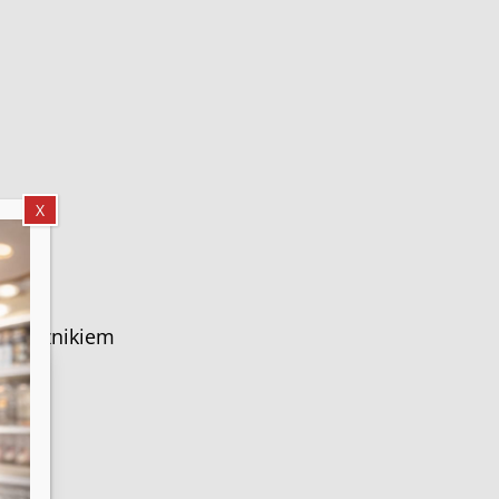
X
dnią
wyznacznikiem
e,
te