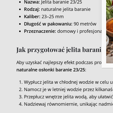
Nazwa:
Jelita baranie 23/25
wyc
Rodzaj:
naturalne jelita baranie
Kaliber:
23–25 mm
Długość w pakowaniu:
90 metrów
Przeznaczenie:
domowy i profesjonalny w
Jak przygotować jelita baranie d
Aby uzyskać najlepszy efekt podczas produkc
naturalne osłonki baranie 23/25
:
Wypłucz jelita w chłodnej wodzie w celu u
Namocz je w letniej wodzie przez kilkanaśc
Przepłucz wnętrze jelita wodą, aby ułatwić
Nadziewaj równomiernie, unikając nadmie