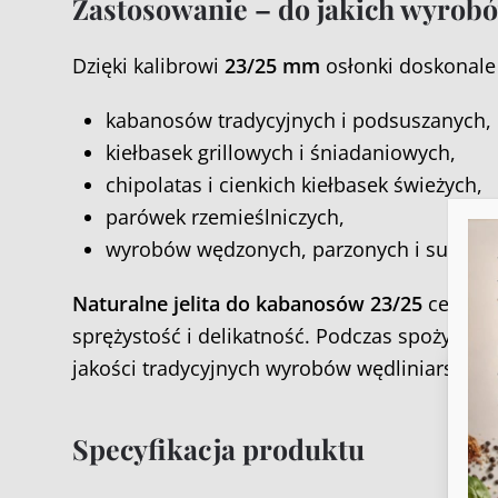
Zastosowanie – do jakich wyrobów
Dzięki kalibrowi
23/25 mm
osłonki doskonale 
kabanosów tradycyjnych i podsuszanych,
kiełbasek grillowych i śniadaniowych,
chipolatas i cienkich kiełbasek świeżych,
parówek rzemieślniczych,
wyrobów wędzonych, parzonych i suszony
Naturalne jelita do kabanosów 23/25
cenione
sprężystość i delikatność. Podczas spożycia z
jakości tradycyjnych wyrobów wędliniarskich.
Aby
Specyfikacja produktu
do 
tec
prz