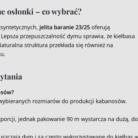
ne osłonki – co wybrać?
syntetycznych,
jelita baranie 23/25
oferują
. Lepsza przepuszczalność dymu sprawia, że kiełbasa
aturalna struktura przekłada się również na
u.
ytania
nosów?
j wybieranych rozmiarów do produkcji kabanosów.
ci porcji, jednak pakowanie 90 m wystarcza na dużą, 
puszczają dym i są często wykorzystywane do kiełbas