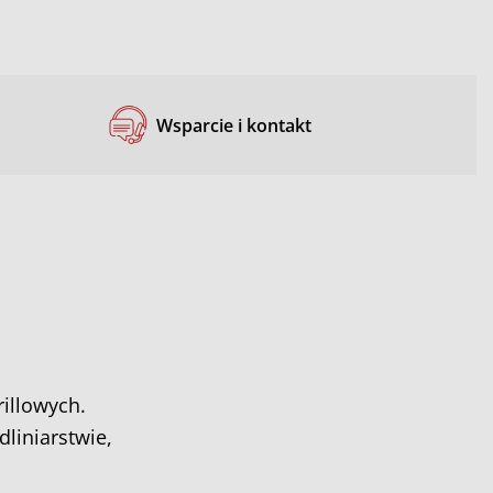
Wsparcie i kontakt
illowych.
liniarstwie,