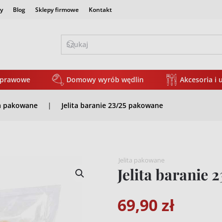
y
Blog
Sklepy firmowe
Kontakt
yprawowe
Domowy wyrób wędlin
Akcesoria i 
ta pakowane
Jelita baranie 23/25 pakowane
Jelita pakowane
Jelita baranie
69,90
zł