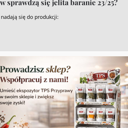
 sprawdzą się jelita baranie 23/25?
nadają się do produkcji:
ch.
 są za to, że po obróbce cieplnej zachowują odpowie
apewniają charakterystyczne „kliknięcie”, które jest 
Zarządzaj zgodą
 zapewnić jak najlepsze wrażenia, korzystamy z technologii, takich jak pliki cooki
przechowywania i/lub uzyskiwania dostępu do informacji o urządzeniu. Zgoda na 
hnologie pozwoli nam przetwarzać dane, takie jak zachowanie podczas
eglądania lub unikalne identyfikatory na tej stronie. Brak wyrażenia zgody lub