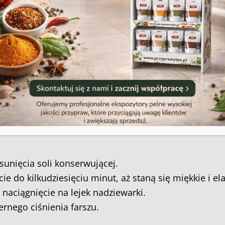
ofanie zgody może niekorzystnie wpłynąć na niektóre cechy i funkcje.
Akceptuję
Zobacz preferencje
Polityka plików cookies
Regulamin sklepu
yrób wędlin
o nadziewania?
ji kiełbas, należy odpowiednio przygotować
sunięcia soli konserwującej.
ie do kilkudziesięciu minut, aż staną się miękkie i el
 naciągnięcie na lejek nadziewarki.
rnego ciśnienia farszu.