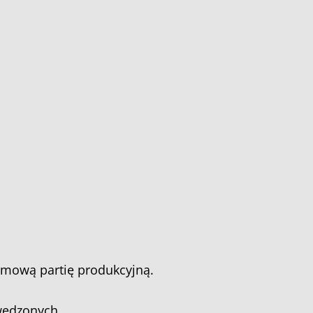
domową partię produkcyjną.
 wędzonych.