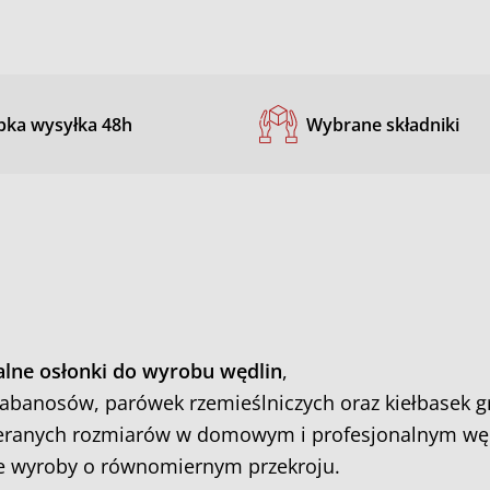
bka wysyłka 48h
Wybrane składniki
alne osłonki do wyrobu wędlin
,
kabanosów, parówek rzemieślniczych oraz kiełbasek gr
ieranych rozmiarów w domowym i profesjonalnym węd
ne wyroby o równomiernym przekroju.