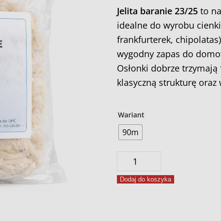
Jelita baranie 23/25
to na
idealne do wyrobu cienki
frankfurterek, chipolatas
wygodny zapas do domowe
Osłonki dobrze trzymają f
klasyczną strukturę ora
Wariant
90m
ilość
Jelita
Dodaj do koszyka
baranie
23/25
pakowane