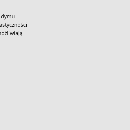
ć dymu
lastyczności
ożliwiają