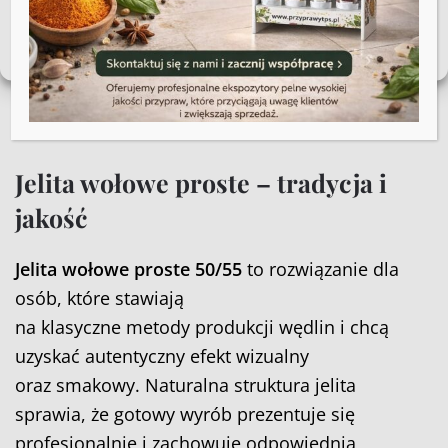
Zobacz preferencje
Przepłucz wnętrze jelita wodą przed
nałożeniem na lejek.
Polityka plików cookies
Regulamin sklepu
Nadziewaj równomiernie, kontrolując
stopień wypełnienia farszem.
Jelita wołowe proste – tradycja i
jakość
Jelita wołowe proste 50/55
to rozwiązanie dla
osób, które stawiają
na klasyczne metody produkcji wędlin i chcą
uzyskać autentyczny efekt wizualny
oraz smakowy. Naturalna struktura jelita
sprawia, że gotowy wyrób prezentuje się
profesjonalnie i zachowuje odpowiednią