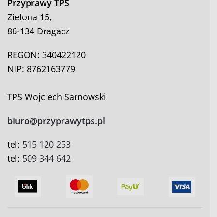
Przyprawy TPS
Zielona 15,
86-134 Dragacz
REGON: 340422120
NIP: 8762163779
TPS Wojciech Sarnowski
biuro@przyprawytps.pl
tel:
515 120 253
tel:
509 344 642