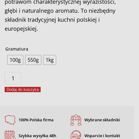
potrawom charakterystycznej wyrazistości,
głębi i naturalnego aromatu. To niezbędny
składnik tradycyjnej kuchni polskiej i
europejskiej.
Gramatura
100g
550g
1kg
ilość
Kminek
Dodaj do koszyka
ziarno
100% Polska firma
Wybrane składniki
Szybka wysyłka 48h
Wsparcie i kontakt