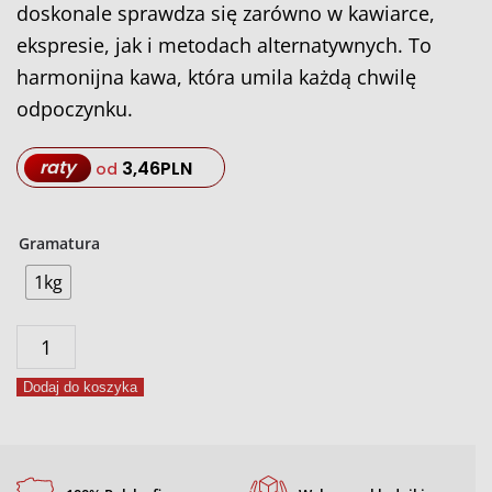
doskonale sprawdza się zarówno w kawiarce,
ekspresie, jak i metodach alternatywnych. To
harmonijna kawa, która umila każdą chwilę
odpoczynku.
raty
3,46
PLN
od
Gramatura
1kg
ilość
Lovely
Dodaj do koszyka
Afternoon