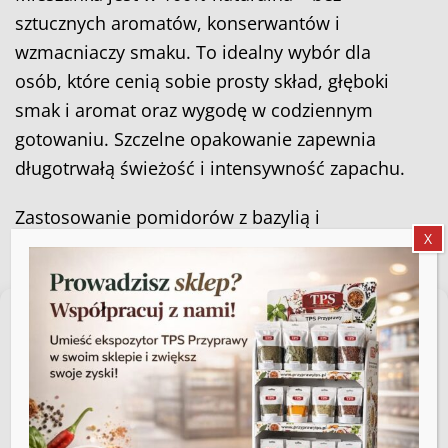
sztucznych aromatów, konserwantów i
wzmacniaczy smaku. To idealny wybór dla
osób, które cenią sobie prosty skład, głęboki
smak i aromat oraz wygodę w codziennym
gotowaniu. Szczelne opakowanie zapewnia
długotrwałą świeżość i intensywność zapachu.
Zastosowanie pomidorów z bazylią i
X
czosnkiem:
sosy pomidorowe, spaghetti, lasagne
pizza, focaccia, bruschetta
Zarządzaj zgodą
pieczone warzywa i ziemniaki
Aby zapewnić jak najlepsze wrażenia, korzystamy z technologii, takich jak
pliki cookie, do przechowywania i/lub uzyskiwania dostępu do informacji o
dania z kurczakiem, indykiem, rybami
urządzeniu. Zgoda na te technologie pozwoli nam przetwarzać dane,
dania jednogarnkowe i zapiekanki
takie jak zachowanie podczas przeglądania lub unikalne identyfikatory na
tej stronie. Brak wyrażenia zgody lub wycofanie zgody może
sałatki, dressingi i pasty kanapkowe
niekorzystnie wpłynąć na niektóre cechy i funkcje.