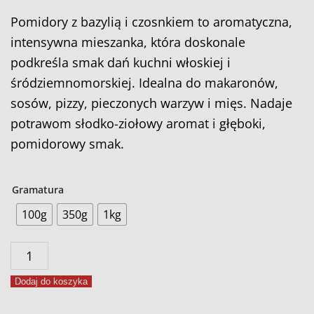
Pomidory z bazylią i czosnkiem to aromatyczna,
intensywna mieszanka, która doskonale
podkreśla smak dań kuchni włoskiej i
śródziemnomorskiej. Idealna do makaronów,
sosów, pizzy, pieczonych warzyw i mięs. Nadaje
potrawom słodko-ziołowy aromat i głęboki,
pomidorowy smak.
Gramatura
100g
350g
1kg
ilość
Pomidory
Dodaj do koszyka
z
bazylią