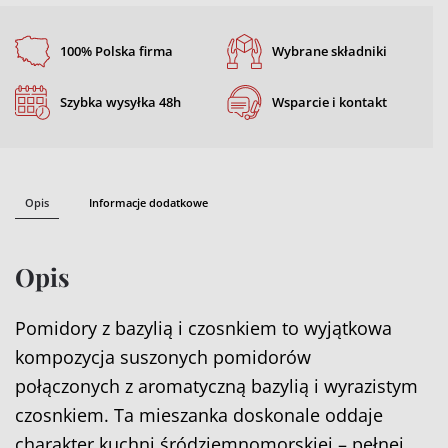
i
100% Polska firma
Wybrane składniki
czosnkiem
Szybka wysyłka 48h
Wsparcie i kontakt
Opis
Informacje dodatkowe
Opis
Pomidory z bazylią i czosnkiem to wyjątkowa
kompozycja suszonych pomidorów
połączonych z aromatyczną bazylią i wyrazistym
czosnkiem. Ta mieszanka doskonale oddaje
charakter kuchni śródziemnomorskiej – pełnej