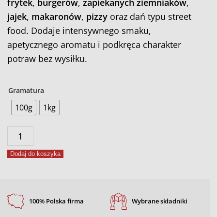
frytek
,
burgerów
,
zapiekanych ziemniaków
,
jajek
,
makaronów
,
pizzy
oraz dań typu street
food. Dodaje intensywnego smaku,
apetycznego aromatu i podkręca charakter
potraw bez wysiłku.
Gramatura
100g
1kg
ilość
Posypka
Dodaj do koszyka
beconowa
100% Polska firma
Wybrane składniki