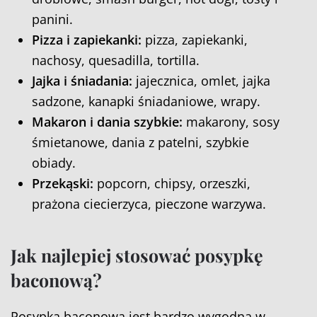
panini.
Pizza i zapiekanki:
pizza, zapiekanki,
nachosy, quesadilla, tortilla.
Jajka i śniadania:
jajecznica, omlet, jajka
sadzone, kanapki śniadaniowe, wrapy.
Makaron i dania szybkie:
makarony, sosy
śmietanowe, dania z patelni, szybkie
obiady.
Przekąski:
popcorn, chipsy, orzeszki,
prażona ciecierzyca, pieczone warzywa.
Jak najlepiej stosować posypkę
baconową?
Posypka baconowa jest bardzo wygodna w