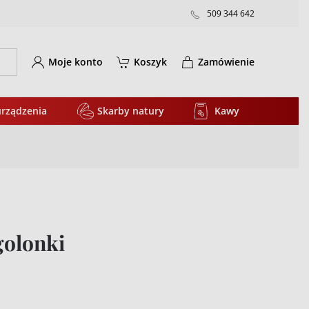
509 344 642
Moje konto
Koszyk
Zamówienie
urządzenia
Skarby natury
Kawy
golonki