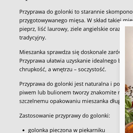
Przyprawa do golonki to starannie skomponowa
przygotowywanego mięsa. W skład takiej mies
pieprz, liść laurowy, ziele angielskie oraz pa
tradycyjny.
Mieszanka sprawdza się doskonale zarówno do 
Przyprawa ułatwia uzyskanie idealnego bala
chrupkość, a wnętrzu – soczystość.
Przyprawa do golonki jest naturalna i pozb
Aby
do 
piwem lub bulionem tworzy znakomite maryna
tec
prz
szczelnemu opakowaniu mieszanka długo zac
wyc
Zastosowanie przyprawy do golonki:
golonka pieczona w piekarniku