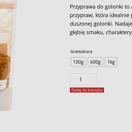
Przyprawa do golonki to 
przypraw, która idealnie
duszonej golonki. Nadaje
głębię smaku, charakterys
Gramatura
100g
600g
1kg
ilość
Przyprawa
Dodaj do koszyka
do
golonki