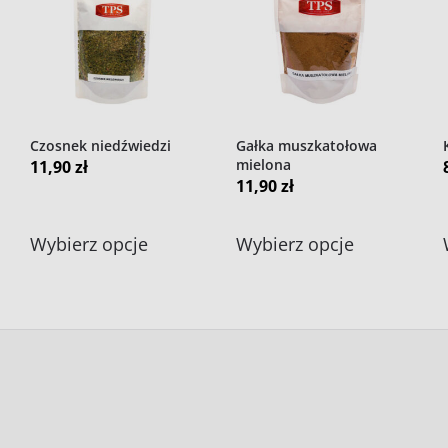
Czosnek niedźwiedzi
Gałka muszkatołowa
mielona
11,90
zł
11,90
zł
Ten
Ten
Wybierz opcje
Wybierz opcje
t
produkt
produkt
ma
ma
wiele
wiele
tów.
wariantów.
wariantów.
Opcje
Opcje
można
można
ć
wybrać
wybrać