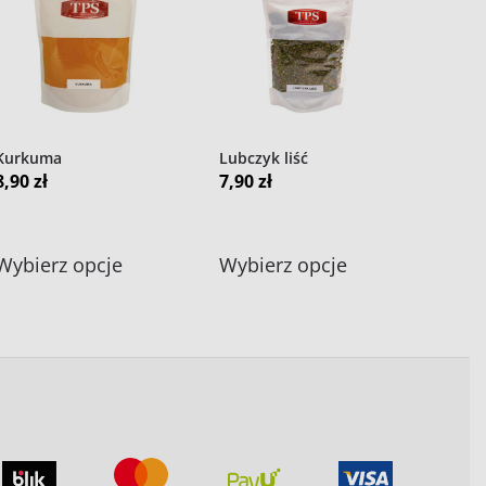
Kurkuma
Lubczyk liść
8,90
zł
7,90
zł
Ten
Ten
Wybierz opcje
Wybierz opcje
produkt
produkt
ma
ma
wiele
wiele
wariantów.
wariantów.
Opcje
Opcje
można
można
wybrać
wybrać