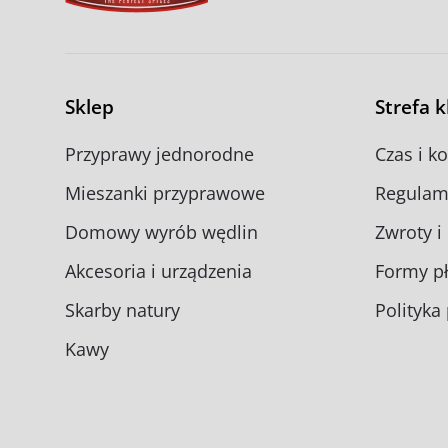
na
na
stronie
stronie
produktu
produk
Sklep
Strefa 
Przyprawy jednorodne
Czas i k
Mieszanki przyprawowe
Regulam
Domowy wyrób wędlin
Zwroty i
Akcesoria i urządzenia
Formy pł
Skarby natury
Polityka
Kawy