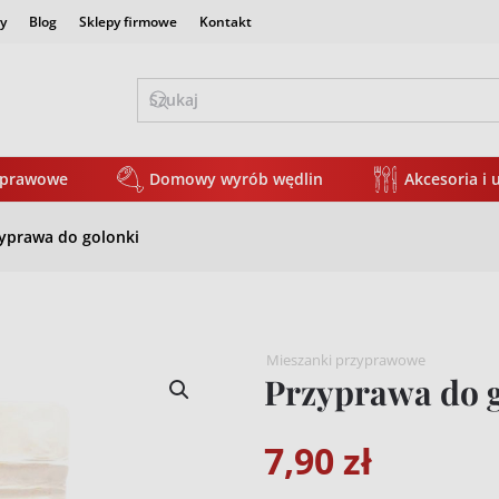
y
Blog
Sklepy firmowe
Kontakt
yprawowe
Domowy wyrób wędlin
Akcesoria i 
yprawa do golonki
Mieszanki przyprawowe
Przyprawa do 
7,90
zł