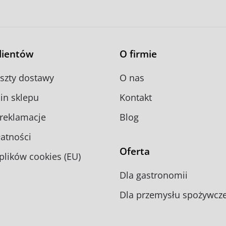
na
na
stronie
stronie
tu
produktu
produktu
klientów
O firmie
oszty dostawy
O nas
in sklepu
Kontakt
 reklamacje
Blog
atności
Oferta
 plików cookies (EU)
Dla gastronomii
Dla przemysłu spożywcz