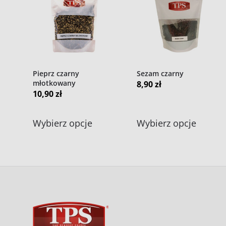
Pieprz czarny
Sezam czarny
młotkowany
8,90
zł
10,90
zł
Ten
Ten
Wybierz opcje
Wybierz opcje
produkt
produk
ma
ma
wiele
wiele
wariantów.
warian
Opcje
Opcje
można
można
wybrać
wybra