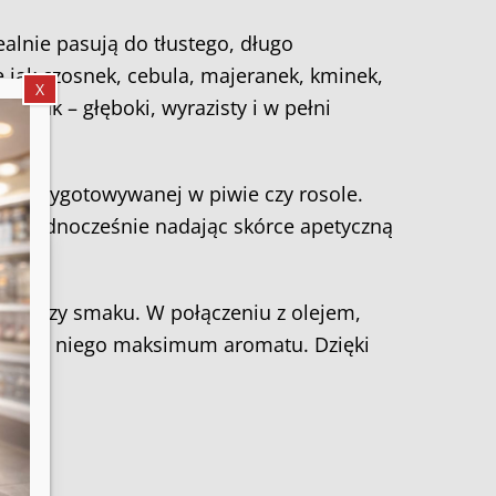
alnie pasują do tłustego, długo
 jak czosnek, cebula, majeranek, kminek,
X
 smak – głęboki, wyrazisty i w pełni
 i przygotowywanej w piwie czy rosole.
w, jednocześnie nadając skórce apetyczną
cniaczy smaku. W połączeniu z olejem,
e,
te
wają z niego maksimum aromatu. Dzięki