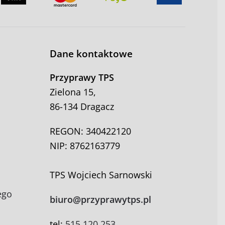
na
na
stronie
stronie
produktu
produktu
Dane kontaktowe
Przyprawy TPS
Zielona 15,
86-134 Dragacz
REGON: 340422120
NIP: 8762163779
TPS Wojciech Sarnowski
ego
biuro@przyprawytps.pl
tel:
515 120 253