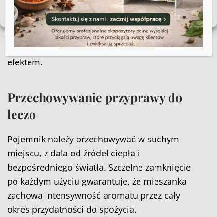
gotowania, bo traci ona wówczas część
Polityka plików cookies
Regulamin sklepu
swojego potencjału. Sól warto dozować
ostrożnie – mieszanka już ją zawiera, więc
dosalanie na początku grozi przesolonym
efektem.
Przechowywanie przyprawy do
leczo
Pojemnik należy przechowywać w suchym
miejscu, z dala od źródeł ciepła i
bezpośredniego światła. Szczelne zamknięcie
po każdym użyciu gwarantuje, że mieszanka
zachowa intensywność aromatu przez cały
okres przydatności do spożycia.