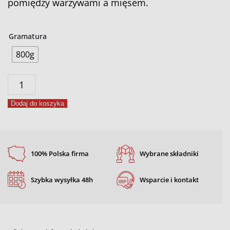
pomiędzy warzywami a mięsem.
Gramatura
800g
ilość
Przyprawa
Dodaj do koszyka
do
leczo
100% Polska firma
Wybrane składniki
Szybka wysyłka 48h
Wsparcie i kontakt