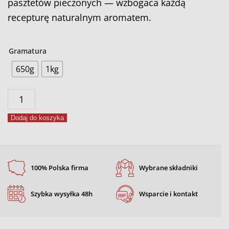
pasztetów pieczonych — wzbogaca każdą
recepturę naturalnym aromatem.
Gramatura
650g
1kg
ilość
Przyprawa
Dodaj do koszyka
do
pasztetu
100% Polska firma
Wybrane składniki
Szybka wysyłka 48h
Wsparcie i kontakt