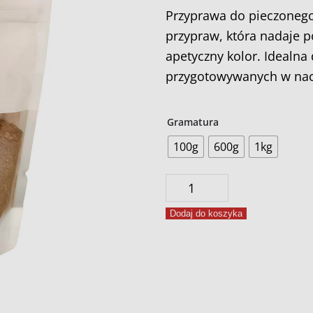
Przyprawa do pieczonego
przypraw, która nadaje 
apetyczny kolor. Idealna 
przygotowywanych w nac
Gramatura
100g
600g
1kg
ilość
Przyprawa
Dodaj do koszyka
do
pieczonego
mięsa