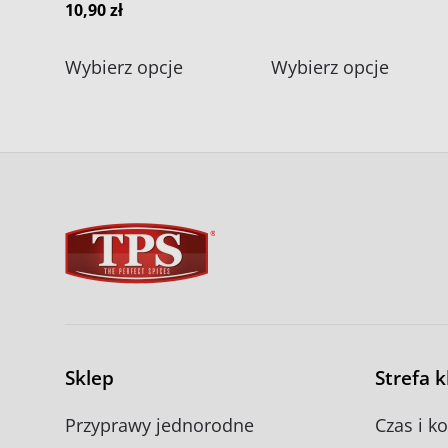
10,90
zł
Ten
Ten
Wybierz opcje
Wybierz opcje
produkt
produk
ma
ma
wiele
wiele
wariantów.
warian
Opcje
Opcje
można
można
wybrać
wybra
na
na
stronie
stronie
produktu
produk
Sklep
Strefa 
Przyprawy jednorodne
Czas i k