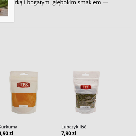
stą skórką i bogatym, głębokim smakiem —
Kurkuma
Lubczyk liść
8,90
zł
7,90
zł