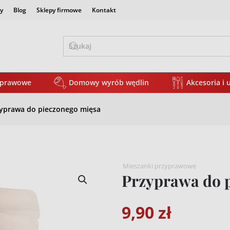
y
Blog
Sklepy firmowe
Kontakt
yprawowe
Domowy wyrób wędlin
Akcesoria i 
yprawa do pieczonego mięsa
Mieszanki przyprawowe
Przyprawa do 
9,90
zł