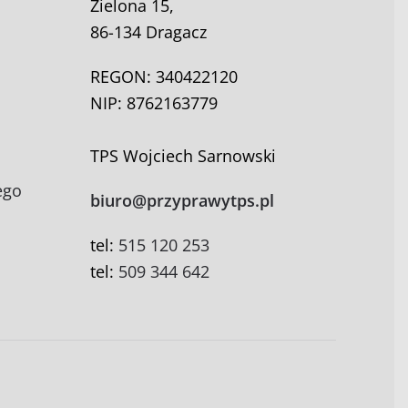
Zielona 15,
86-134 Dragacz
REGON: 340422120
NIP: 8762163779
TPS Wojciech Sarnowski
ego
biuro@przyprawytps.pl
tel:
515 120 253
tel:
509 344 642