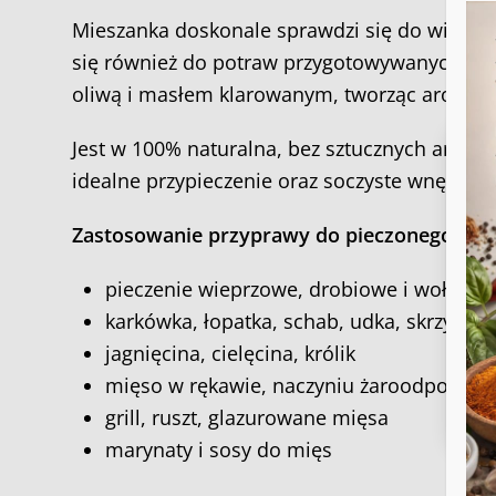
Mieszanka doskonale sprawdzi się do wieprzo
się również do potraw przygotowywanych w na
oliwą i masłem klarowanym, tworząc aromatyc
Jest w 100% naturalna, bez sztucznych aroma
idealne przypieczenie oraz soczyste wnętrze
Aby
Zastosowanie przyprawy do pieczonego mię
do 
tec
prz
pieczenie wieprzowe, drobiowe i wołowe
wyc
karkówka, łopatka, schab, udka, skrzydełk
jagnięcina, cielęcina, królik
mięso w rękawie, naczyniu żaroodpornym
grill, ruszt, glazurowane mięsa
marynaty i sosy do mięs