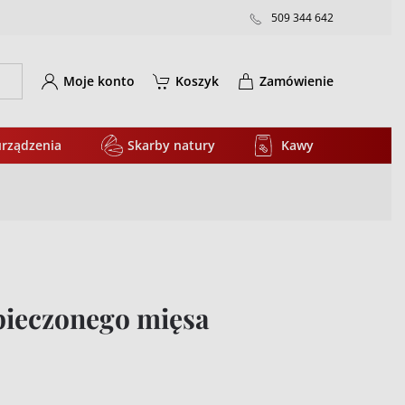
509 344 642
Moje konto
Koszyk
Zamówienie
urządzenia
Skarby natury
Kawy
pieczonego mięsa