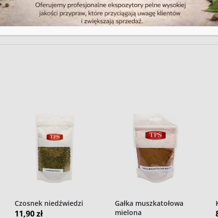
ażda pieczeń zachwyci intensywnym aromatem, złoci
h okazji.
Czosnek niedźwiedzi
Gałka muszkatołowa
mielona
11,90
zł