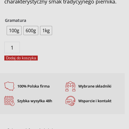
charakterystyczny smak tradycyjnego piernika.
Gramatura
100g
600g
1kg
ilość
Przyprawa
Dodaj do koszyka
do
piernika
100% Polska firma
Wybrane składniki
Szybka wysyłka 48h
Wsparcie i kontakt