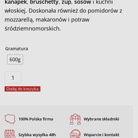
kanapek
,
bruschetty
,
zup
,
sosów
i kuchni
włoskiej. Doskonała również do pomidorów z
mozzarellą, makaronów i potraw
śródziemnomorskich.
Gramatura
600g
ilość
Przyprawa
Dodaj do koszyka
do
pomidorów
100% Polska firma
Wybrane składniki
Szybka wysyłka 48h
Wsparcie i kontakt