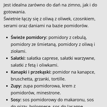
Jest idealna zarówno do dań na zimno, jak i do
gotowania.
Świetnie łączy się z oliwą z oliwek, czosnkiem,
serami oraz daniami na bazie pomidorów.
Świeże pomidory:
pomidory z cebulą,
pomidory ze śmietaną, pomidory z oliwą i
ziołami.
Sałatki:
sałatka caprese, sałatki warzywne,
sałatki z fetą i oliwkami.
Kanapki i przekąski:
pomidor na kanapce,
bruschetta, grzanki, tortille.
Zupy:
zupa pomidorowa, krem z
pomidorów, minestrone.
Sosy:
sos pomidorowy do makaronu, sos
do pizzy, bolognese, sos do lasagne.