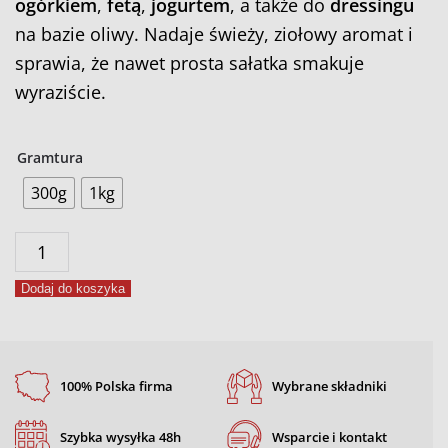
ogórkiem
,
fetą
,
jogurtem
, a także do
dressingu
na bazie oliwy. Nadaje świeży, ziołowy aromat i
sprawia, że nawet prosta sałatka smakuje
wyraziście.
Gramtura
300g
1kg
ilość
Przyprawa
Dodaj do koszyka
do
sałatek
100% Polska firma
Wybrane składniki
Szybka wysyłka 48h
Wsparcie i kontakt