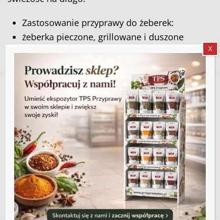
Zastosowanie przyprawy do żeberek:
żeberka pieczone, grillowane i duszone
X
marynaty do mięs wieprzowych
żeberka BBQ i glazurowane
dania jednogarnkowe z mięsem
Zarządzaj zgodą
karkówka, boczek, skrzydełka i inne mięsa
Aby zapewnić jak najlepsze wrażenia, korzystamy z technologii, takich jak
pliki cookie, do przechowywania i/lub uzyskiwania dostępu do informacji o
Przyprawa do żeberek sprawi, że Twoje potrawy
urządzeniu. Zgoda na te technologie pozwoli nam przetwarzać dane,
będą aromatyczne, soczyste i pełne
takie jak zachowanie podczas przeglądania lub unikalne identyfikatory na
tej stronie. Brak wyrażenia zgody lub wycofanie zgody może
charakterystycznego, domowego oraz
niekorzystnie wpłynąć na niektóre cechy i funkcje.
grillowego smaku.
Akceptuję
Zobacz preferencje
Polityka plików cookies
Regulamin sklepu
Podobne produkty