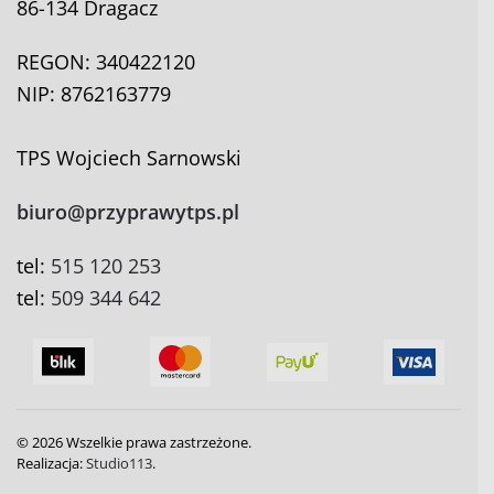
86-134 Dragacz
REGON: 340422120
NIP: 8762163779
TPS Wojciech Sarnowski
biuro@przyprawytps.pl
tel:
515 120 253
tel:
509 344 642
©
2026
Wszelkie prawa zastrzeżone.
Realizacja:
Studio113
.