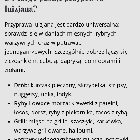
luizjana?
Przyprawa luizjana jest bardzo uniwersalna:
sprawdzi się w daniach mięsnych, rybnych,
warzywnych oraz w potrawach
jednogarnkowych. Szczególnie dobrze łączy się
z czosnkiem, cebulą, papryką, pomidorami i
ziołami.
Drób:
kurczak pieczony, skrzydełka, stripsy,
nuggetsy, udka, indyk.
Ryby i owoce morza:
krewetki z patelni,
łosoś, dorsz, ryby z piekarnika, tacos z rybą.
Grill:
mięso na grilla, szaszłyki, karkówka,
warzywa grillowane, halloumi.
Potrawy jednogarnkowe:
gulasze, potrawki,