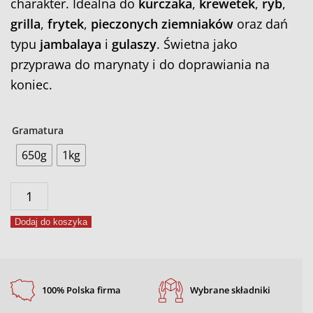
charakter. Idealna do
kurczaka
,
krewetek
,
ryb
,
grilla
,
frytek
,
pieczonych ziemniaków
oraz dań
typu
jambalaya
i
gulaszy
. Świetna jako
przyprawa do marynaty i do doprawiania na
koniec.
Gramatura
650g
1kg
ilość
Przyprawa
Dodaj do koszyka
luizjana
100% Polska firma
Wybrane składniki