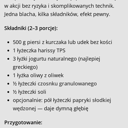
w akcji bez ryzyka i skomplikowanych technik.
Jedna blacha, kilka składników, efekt pewny.
Składniki (2–3 porcje):
500 g piersi z kurczaka lub udek bez kości
1 łyżeczka harissy TPS
3 łyżki jogurtu naturalnego (najlepiej
greckiego)
1 łyżka oliwy z oliwek
½ łyżeczki
czosnku granulowanego
½ łyżeczki soli
opcjonalnie: pół łyżeczki
papryki słodkiej
wędzonej
— daje dymną głębię
Przygotowanie: