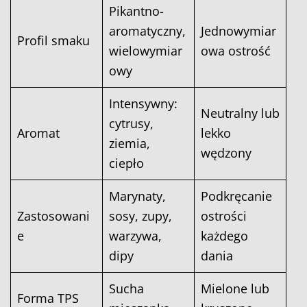
Pikantno-
aromatyczny,
Jednowymiar
Profil smaku
wielowymiar
owa ostrość
owy
Intensywny:
Neutralny lub
cytrusy,
Aromat
lekko
ziemia,
wędzony
ciepło
Marynaty,
Podkręcanie
Zastosowani
sosy, zupy,
ostrości
e
warzywa,
każdego
dipy
dania
Sucha
Mielone lub
Forma TPS