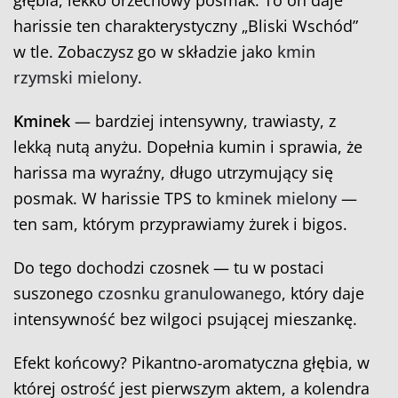
głębia, lekko orzechowy posmak. To on daje
harissie ten charakterystyczny „Bliski Wschód”
w tle. Zobaczysz go w składzie jako
kmin
rzymski mielony
.
Kminek
— bardziej intensywny, trawiasty, z
lekką nutą anyżu. Dopełnia kumin i sprawia, że
harissa ma wyraźny, długo utrzymujący się
posmak. W harissie TPS to
kminek mielony
—
ten sam, którym przyprawiamy żurek i bigos.
Do tego dochodzi czosnek — tu w postaci
suszonego
czosnku granulowanego
, który daje
intensywność bez wilgoci psującej mieszankę.
Efekt końcowy? Pikantno-aromatyczna głębia, w
której ostrość jest pierwszym aktem, a kolendra