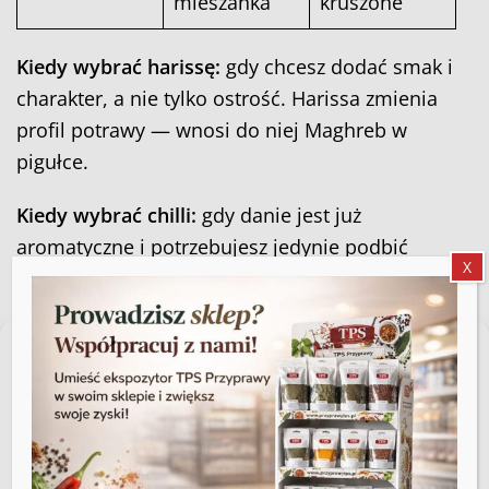
mieszanka
kruszone
Kiedy wybrać harissę:
gdy chcesz dodać smak i
charakter, a nie tylko ostrość. Harissa zmienia
profil potrawy — wnosi do niej Maghreb w
pigułce.
Kiedy wybrać chilli:
gdy danie jest już
aromatyczne i potrzebujesz jedynie podbić
X
pikantność bez ingerencji w pozostałe nuty.
Zarządzaj zgodą
Do czego pasuje harissa?
Aby zapewnić jak najlepsze wrażenia, korzystamy z technologii, takich jak
Zastosowania w kuchni
pliki cookie, do przechowywania i/lub uzyskiwania dostępu do informacji o
urządzeniu. Zgoda na te technologie pozwoli nam przetwarzać dane,
takie jak zachowanie podczas przeglądania lub unikalne identyfikatory na
tej stronie. Brak wyrażenia zgody lub wycofanie zgody może