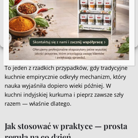
niekorzystnie wpłynąć na niektóre cechy i funkcje.
wskazują, że zaledwie 20 mg piperyny (tyle
Akceptuję
mieści się w zwykłej szczycie) może zwiększyć
biodostępność kurkuminy wielokrotnie. Bez
Zobacz preferencje
pieprzu organizm wchłania kurkuminę w
Polityka plików cookies
Regulamin sklepu
śladowych ilościach. Z pieprzem efekt jest
nieporównywalnie większy.
To jeden z rzadkich przypadków, gdy tradycyjne
kuchnie empirycznie odkryły mechanizm, który
nauka wyjaśniła dopiero wieki później. W
kuchni indyjskiej kurkuma i pieprz zawsze szły
razem — właśnie dlatego.
Jak stosować w praktyce — prosta
reguła na co dzień