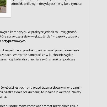
prawom jednoskładnikowym decydujesz nie tylko o tym, co
owych kompozycji. W praktyce jednak to umiejętność,
óre sprawdzają się w większości dań – papryki, czosnku
ów przyprawowych.
m dosypać nieco produktu, niż ratować przesolone danie.
h zapach. Warto też pamiętać, że w kuchni niezwykle
kumin czy kolendra ujawniają swój charakter podczas
 świeżości jest ochrona przed trzema głównymi wrogami –
 Szafka z dala od kuchenki to idealna lokalizacja. Należy
ania.
zioła suszone mogą zachować aromat przez około rok. Z