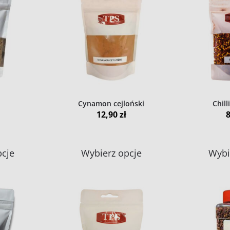
Cynamon cejloński
Chill
12,90
zł
Ten
Ten
pcje
Wybierz opcje
Wybi
produkt
produkt
ma
ma
wiele
wiele
wariantów.
wariantów.
Opcje
Opcje