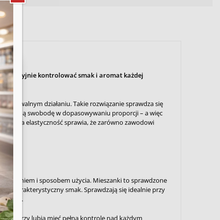
produktu
produktu
precyzyjnie kontrolować smak i aromat każdej
e,
te
ewidywalnym działaniu. Takie rozwiązanie sprawdza się
wiem pełną swobodę w dopasowywaniu proporcji – a więc
łaśnie ta elastyczność sprawia, że zarówno zawodowi
zeznaczeniem i sposobem użycia. Mieszanki to sprawdzone
iu charakterystyczny smak. Sprawdzają się idealnie przy
adników.
ch, którzy lubią mieć pełną kontrolę nad każdym