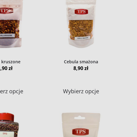
i kruszone
Cebula smażona
8,90
zł
8,90
zł
Ten
Ten
erz opcje
Wybierz opcje
produkt
produkt
ma
ma
wiele
wiele
wariantów.
wariantów.
Opcje
Opcje