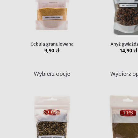
można
wybrać
na
stronie
produktu
Cebula granulowana
Anyż gwiaźdz
9,90
zł
14,90
zł
Ten
Wybierz opcje
Wybierz o
produkt
ma
wiele
wariantów.
Opcje
można
wybrać