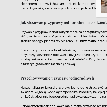
elementem potrawy i chcą samodzielnie komponować unikalne 
trafia do garnka, ale także w jakich proporcjach i w którym
Jak stosować przyprawy jednorodne na co dzień
Używanie przypraw jednorodnych może na początku wydawać s
którą można opanować przy odrobinie praktyki i otwartości 
granulowanego, pieprzu czy oregano.
Te uniwersalne produ
Praca z przyprawami jednoskładnikowymi opiera się na kilku
Przyprawy korzenne z kolei warto rozgrzać przed użyciem – kr
istotny jest moment wprowadzenia składników. Przykładowo, 
dłuższego gotowania razem z potrawą.
Przechowywanie przypraw jednorodnych
Nawet najlepszej jakości przyprawy jednorodne stracą swój
światłem, wilgocią i wysoką temperaturą. Produkty najlepiej 
unikać składowania bezpośrednio nad płytą grzewczą – para 
Przyprawy jednoskładnikowe mają różną trwałość.
Ich mi