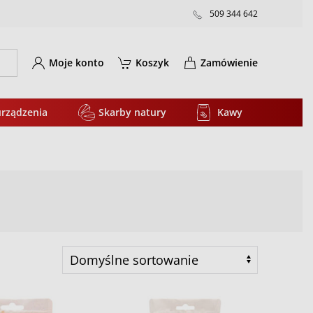
509 344 642
Moje konto
Koszyk
Zamówienie
urządzenia
Skarby natury
Kawy