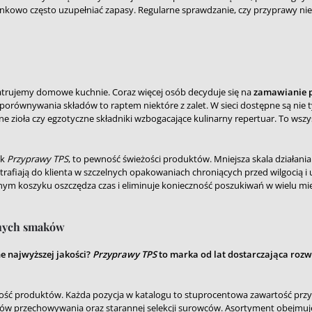
unkowo często uzupełniać zapasy. Regularne sprawdzanie, czy przyprawy nie s
patrujemy domowe kuchnie. Coraz więcej osób decyduje się na
zamawianie p
 porównywania składów to raptem niektóre z zalet. W sieci dostępne są nie
ne zioła czy egzotyczne składniki wzbogacające kulinarny repertuar. To wsz
ak
Przyprawy TPS
, to pewność świeżości produktów. Mniejsza skala działani
afiają do klienta w szczelnych opakowaniach chroniących przed wilgocią i 
ym koszyku oszczędza czas i eliminuje konieczność poszukiwań w wielu mie
znych smaków
e najwyższej jakości?
Przyprawy TPS
to marka od lat dostarczająca rozw
czność produktów. Każda pozycja w katalogu to stuprocentowa zawartość pr
nków przechowywania oraz starannej selekcji surowców. Asortyment obejm