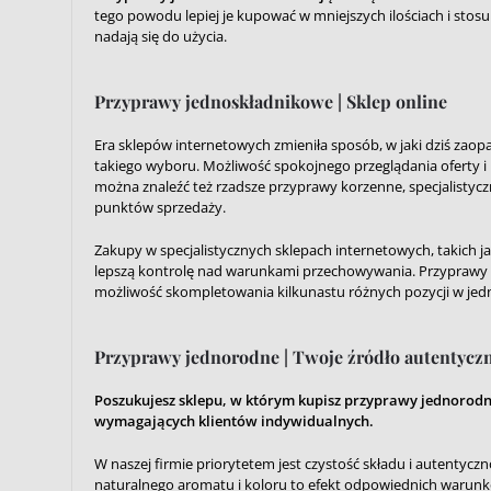
tego powodu lepiej je kupować w mniejszych ilościach i stos
nadają się do użycia.
Przyprawy jednoskładnikowe | Sklep online
Era sklepów internetowych zmieniła sposób, w jaki dziś zao
takiego wyboru. Możliwość spokojnego przeglądania oferty i
można znaleźć też rzadsze przyprawy korzenne, specjalistycz
punktów sprzedaży.
Zakupy w specjalistycznych sklepach internetowych, takich j
lepszą kontrolę nad warunkami przechowywania. Przyprawy tr
możliwość skompletowania kilkunastu różnych pozycji w jedn
Przyprawy jednorodne | Twoje źródło autentyc
Poszukujesz sklepu, w którym kupisz przyprawy jednorodn
wymagających klientów indywidualnych.
W naszej firmie priorytetem jest czystość składu i autenty
naturalnego aromatu i koloru to efekt odpowiednich waru