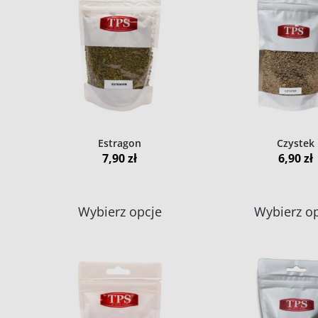
Estragon
Czystek
7,90
zł
6,90
zł
Ten
Wybierz opcje
Wybierz o
produkt
ma
wiele
wariantów.
Opcje