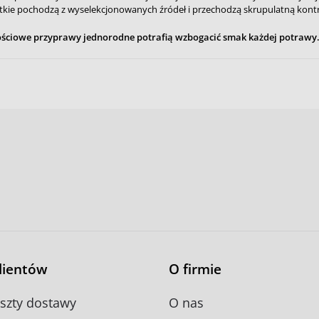
stkie pochodzą z wyselekcjonowanych źródeł i przechodzą skrupulatną kontro
akościowe przyprawy jednorodne potrafią wzbogacić smak każdej potrawy
klientów
O firmie
oszty dostawy
O nas