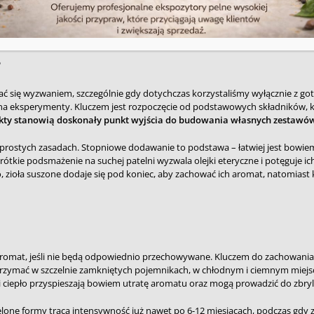
profile smakowe. To elastyczność w jej najczystszej formie – dzięki przy
 momencie gotowania.
?
ię wyzwaniem, szczególnie gdy dotychczas korzystaliśmy wyłącznie z got
na eksperymenty. Kluczem jest rozpoczęcie od podstawowych składników, kt
kty stanowią doskonały punkt wyjścia do budowania własnych zestaw
 prostych zasadach. Stopniowe dodawanie to podstawa – łatwiej jest bowie
ótkie podsmażenie na suchej patelni wyzwala olejki eteryczne i potęguje ic
zioła suszone dodaje się pod koniec, aby zachować ich aromat, natomiast 
 aromat, jeśli nie będą odpowiednio przechowywane. Kluczem do zachowania
trzymać w szczelnie zamkniętych pojemnikach, w chłodnym i ciemnym miejscu.
i ciepło przyspieszają bowiem utratę aromatu oraz mogą prowadzić do zbryl
elone formy tracą intensywność już nawet po 6-12 miesiącach, podczas gdy 