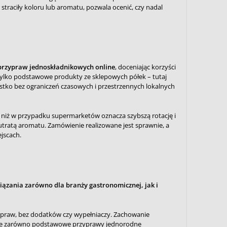
traciły koloru lub aromatu, pozwala ocenić, czy nadal
rzypraw jednoskładnikowych online
, doceniając korzyści
 tylko podstawowe produkty ze sklepowych półek – tutaj
ystko bez ograniczeń czasowych i przestrzennych lokalnych
a niż w przypadku supermarketów oznacza szybszą rotację i
utratą aromatu. Zamówienie realizowane jest sprawnie, a
jscach.
iązania zarówno dla branży gastronomicznej, jak i
zypraw, bez dodatków czy wypełniaczy. Zachowanie
uje zarówno podstawowe przyprawy jednorodne