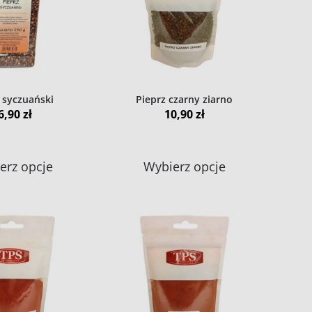
można
można
wybrać
wybrać
na
na
stronie
stronie
produktu
produktu
 syczuański
Pieprz czarny ziarno
6,90
zł
10,90
zł
Ten
Ten
erz opcje
Wybierz opcje
produkt
produkt
ma
ma
wiele
wiele
wariantów.
wariantów.
Opcje
Opcje
można
można
wybrać
wybrać