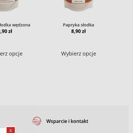
na
na
stronie
stronie
produktu
produktu
słodka wędzona
Papryka słodka
9,90
zł
8,90
zł
Ten
Ten
erz opcje
Wybierz opcje
produkt
produkt
ma
ma
wiele
wiele
wariantów.
wariantów.
Opcje
Opcje
można
można
wybrać
wybrać
na
na
Wsparcie i kontakt
stronie
stronie
X