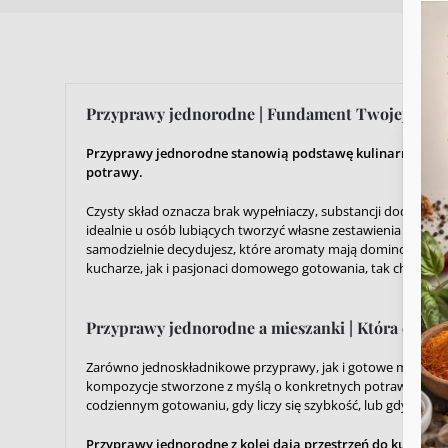
produktu
Przyprawy jednorodne | Fundament Twojej kuch
Przyprawy jednorodne stanowią podstawę kulinarnego war
potrawy.
Aby
do 
Czysty skład oznacza brak wypełniaczy, substancji dodatko
tec
idealnie u osób lubiących tworzyć własne zestawienia i ek
prz
samodzielnie decydujesz, które aromaty mają dominować, a k
wyc
kucharze, jak i pasjonaci domowego gotowania, tak chętnie po
Przyprawy jednorodne a mieszanki | Która opcja 
Zarówno jednoskładnikowe przyprawy, jak i gotowe mieszanki
kompozycje stworzone z myślą o konkretnych potrawach. Ofer
codziennym gotowaniu, gdy liczy się szybkość, lub gdy po p
Przyprawy jednorodne z kolei dają przestrzeń do kulinar