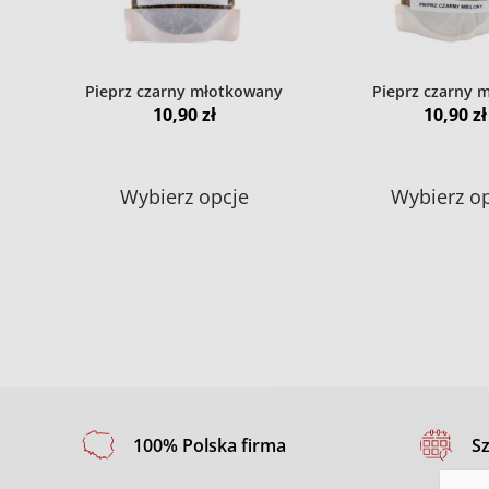
na
stronie
produktu
Pieprz czarny młotkowany
Pieprz czarny 
10,90
zł
10,90
zł
Ten
Wybierz opcje
Wybierz o
produkt
ma
wiele
wariantów.
Opcje
można
wybrać
na
100% Polska firma
S
stronie